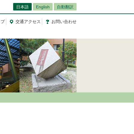
日本語
English
自動翻訳
ップ
交通
アクセス
お問
い
合
わ
せ