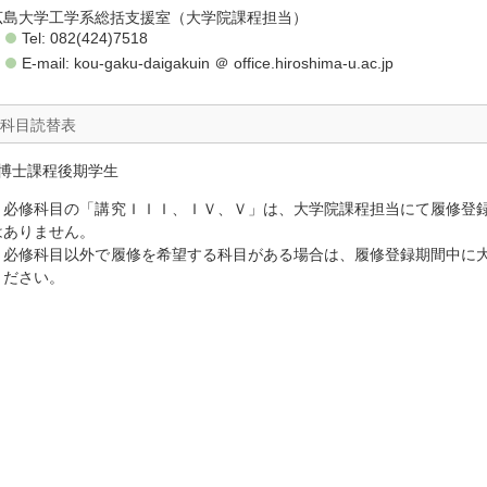
広島大学工学系総括支援室（大学院課程担当）
Tel: 082(424)7518
E-mail: kou-gaku-daigakuin ＠ office.hiroshima-u.ac.jp
科目読替表
○博士課程後期学生
・必修科目の「講究ＩＩＩ、ＩＶ、Ｖ」は、大学院課程担当にて履修登
はありません。
・必修科目以外で履修を希望する科目がある場合は、履修登録期間中に
ください。