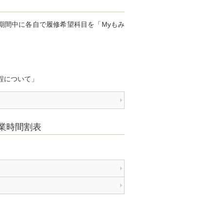
期間中に各自で履修希望科目を「Myもみ
日程について」
授業時間割表
）