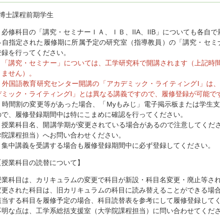
○博士課程前期学生
・必修科目の「講究・セミナーＩＡ、ＩＢ、IIA、IIB」についても各自
各自指定された履修期に所属予定の研究室（指導教員）の「講究・セミナー
登録を行ってください。
・「講究・セミナー」については、工学研究科で開講されます（上記時
りません）。
・外国語教育研究センター開講の「アカデミック・ライティングI」は
デミック・ライティングI」とは異なる講義ですので、履修登録が可能で
・時間割の変更等があった場合、「Myもみじ」電子掲示板または学生
ので、履修登録期間中は特にこまめに確認を行ってください。
・授業科目名、開講学期が変更されている場合があるので注意してくだ
学院課程担当）へお問い合わせください。
・集中講義を受講する場合も履修登録期間中に必ず登録してください。
【授業科目の読替について】
授業科目は、カリキュラムの変更で科目が新設・科目名変更・廃止等さ
変更された科目は、旧カリキュラムの科目に読み替えることができる場
該当する科目を履修予定の場合、科目読替表を参考にして履修登録して
不明な点は、工学系総括支援室（大学院課程担当）に問い合わせてくだ