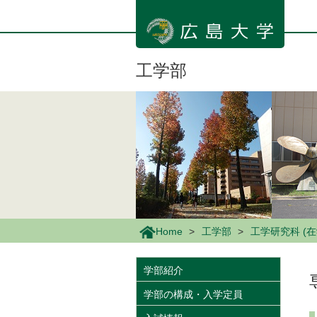
メ
イ
ン
コ
ン
工学部
テ
ン
ツ
に
移
動
Home
工学部
工学研究科 (
学部紹介
学部の構成・入学定員