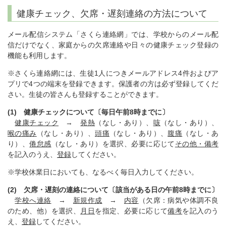
健康チェック、欠席・遅刻連絡の方法について
メール配信システム「さくら連絡網」では、学校からのメール配
信だけでなく、家庭からの欠席連絡や日々の健康チェック登録の
機能も利用します。
※さくら連絡網には、生徒1人につきメールアドレス4件およびア
プリで4つの端末を登録できます。保護者の方は必ず登録してくだ
さい。生徒の皆さんも登録することができます。
(1) 健康チェックについて〔毎日午前8時までに〕
健康チェック
→
発熱
（なし・あり）、
咳
（なし・あり）、
喉の痛み
（なし・あり）、
頭痛
（なし・あり）、
腹痛
（なし・あ
り）、
倦怠感
（なし・あり）を選択、必要に応じて
その他・備考
を記入のうえ、
登録
してください。
※学校休業日においても、なるべく毎日入力してください。
(2) 欠席・遅刻の連絡について〔該当がある日の午前8時までに〕
学校へ連絡
→
新規作成
→
内容
（欠席：病気や体調不良
のため、他）を選択、
月日
を指定、必要に応じて
備考
を記入のう
え、
登録
してください。