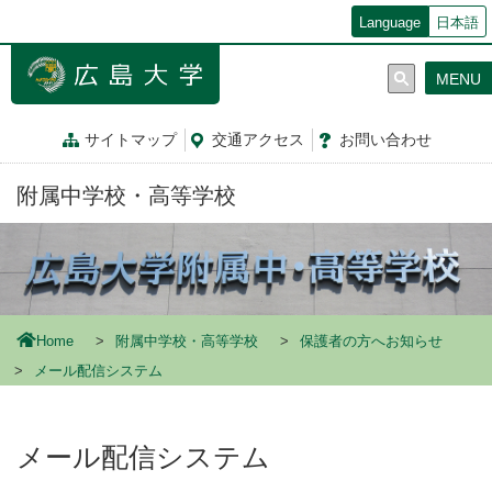
メ
Language
日本語
イ
ン
MENU
コ
ン
テ
サイトマップ
交通
アクセス
お問
い
合
わ
せ
ン
ツ
附属中学校・高等学校
に
移
動
Home
附属中学校・高等学校
保護者の方へお知らせ
メール配信システム
メール配信システム