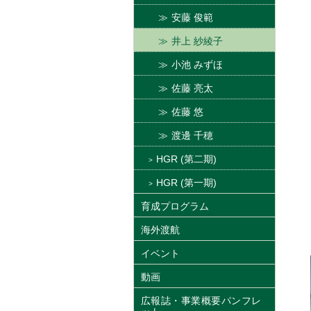
安藤 俊範
井上 紗綾子
小池 みずほ
佐藤 亮太
佐藤 悠
渡邊 千穂
HGR (第二期)
HGR (第一期)
育成プログラム
海外渡航
イベント
動画
広報誌・事業概要パンフレ