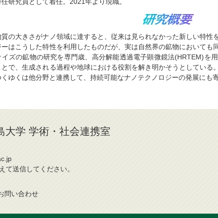
特任研究員として着任。2021年より現職。
物質の大きさがナノ領域に達すると、従来は見られなかった新しい特性
ジーはこうした特性を利用したものだが、実は自然界の鉱物においても
サイズの鉱物の研究を専門歳、高分解能透過電子顕微鏡法(HRTEM)を
ことで、生成される過程や地球における役割を解き明かそうとしている
ゆくゆくは他分野と連携して、持続可能なナノテクノロジーの発展にも
 / 広島大学 学術・社会連携室
c.jp
換えて送信してください。
お問
い
合
わ
せ