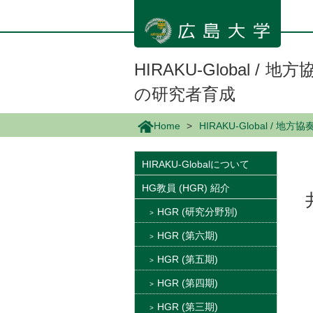
メ
イ
ン
コ
ン
HIRAKU-Global 
テ
の研究者育成
ン
ツ
に
Home
HIRAKU-Global 
移
動
HIRAKU-Globalについて
HG教員 (HGR) 紹介
HGR (研究分野別)
HGR (第六期)
HGR (第五期)
HGR (第四期)
HGR (第三期)