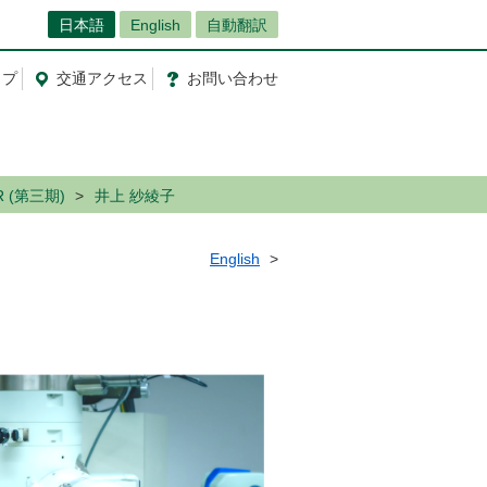
日本語
English
自動翻訳
ップ
交通
アクセス
お問
い
合
わ
せ
R (第三期)
井上 紗綾子
English