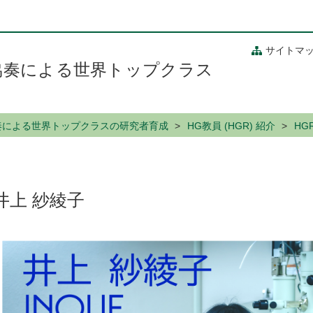
サイトマ
/ 地方協奏による世界トップクラス
/ 地方協奏による世界トップクラスの研究者育成
HG教員 (HGR) 紹介
HG
井上 紗綾子