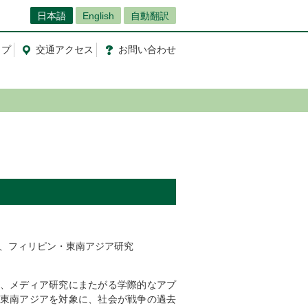
日本語
English
自動翻訳
ップ
交通
アクセス
お問
い
合
わ
せ
、フィリピン・東南アジア研究
、メディア研究にまたがる学際的なアプ
東南アジアを対象に、社会が戦争の過去