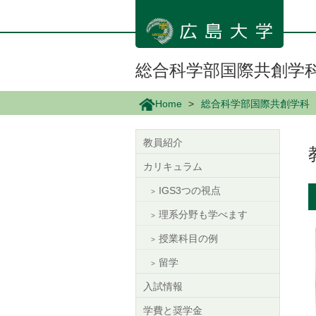
メ
イ
ン
コ
ン
総合科学部国際共創学
テ
ン
Home
総合科学部国際共創学科
ツ
に
移
教員紹介
動
カリキュラム
IGS3つの視点
理系分野も学べます
授業科目の例
留学
入試情報
学費と奨学金