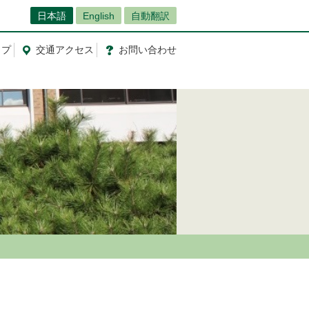
日本語
English
自動翻訳
ップ
交通
アクセス
お問
い
合
わ
せ