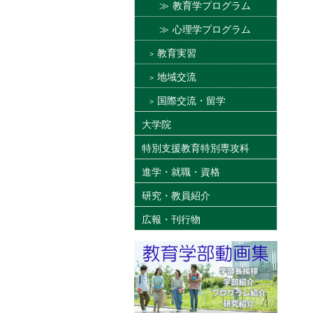
教育学プログラム
心理学プログラム
教育実習
地域交流
国際交流・留学
大学院
特別支援教育特別専攻科
進学・就職・資格
研究・教員紹介
広報・刊行物