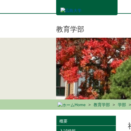
メ
イ
ン
コ
ン
教育学部
テ
ン
ツ
に
移
動
Home
教育学部
学部
概要