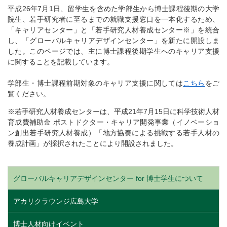
平成26年7月1日、留学生を含めた学部生から博士課程後期の大学
院生、若手研究者に至るまでの就職支援窓口を一本化するため、
「キャリアセンター」と「若手研究人材養成センター※」を統合
し、「グローバルキャリアデザインセンター」を新たに開設しま
した。このページでは、主に博士課程後期学生へのキャリア支援
に関することを記載しています。
学部生・博士課程前期対象のキャリア支援に関しては
こちら
をご
覧ください。
※若手研究人材養成センターは、平成21年7月15日に科学技術人材
育成費補助金 ポストドクター・キャリア開発事業（イノベーショ
ン創出若手研究人材養成）「地方協奏による挑戦する若手人材の
養成計画」が採択されたことにより開設されました。
グローバルキャリアデザインセンター for 博士学生について
アカリクラウンジ広島大学
博士人材向けイベント