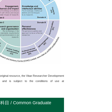
 original resource, the Vitae Researcher Development
 and is subject to the conditions of use at
Common Graduate