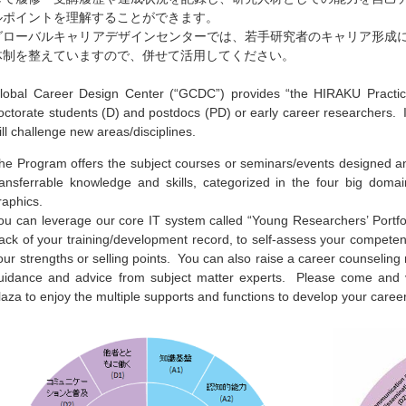
ルポイントを理解することができます。
グローバルキャリアデザインセンターでは、若手研究者のキャリア形成
体制を整えていますので、併せて活用してください。
lobal Career Design Center (“GCDC”) provides “the HIRAKU Practic
octorate students (D) and postdocs (PD) or early career researchers. I
ill challenge new areas/disciplines.
he Program offers the subject courses or seminars/events designed a
ransferrable knowledge and skills, categorized in the four big dom
raphics.
ou can leverage our core IT system called “Young Researchers’ Portfo
rack of your training/development record, to self-assess your compete
our strengths or selling points. You can also raise a career counseling 
uidance and advice from subject matter experts. Please come and vi
laza to enjoy the multiple supports and functions to develop your career