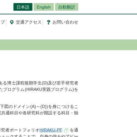
日本語
English
自動翻訳
ップ
交通
アクセス
お問
い
合
わ
せ
る博士課程後期学生(D)及び若手研究者
プログラム(HIRAKU実践プログラム)を
のドメイン(A)～(D))を身につけるこ
院共通科目や各研究科が開設する科目・独
研究者ポートフォリオ
HIRAKU-PF
を通
チェックすることで、自身の強みやアピー