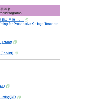
科目等名
rses/Programs
教員を目指して -
iting for Prospective College Teachers
(1st/Int)
(2nd/Int)
(4T)
ounting(3T)