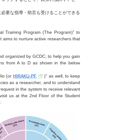
に必要な指導・助言も受けることができる
al Training Program (The Program)” to
t aims to nurture active researchers that
nd organized by GCDC, to help you gain
ains from A to D as shown in the below
lio (or
HIRAKU-PF
)” as well, to keep
ncies as a researcher, and to understand
request in the system to receive relevant
sit us at the 2nd Floor of the Student
.