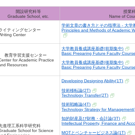
開設研究科等
授業
Graduate School, etc.
Name of Cou
学術文章の書き方とその指導法 - 大学
ライティングセンター
Principles and Methods of Academic Wr
Writing Center
大学教員養成講座基礎(前期集中)
Basic Preparing Future Faculty Course
教育学習支援センター
Center for Academic Practice
大学教員養成講座基礎(後期集中)
and Resources
Basic Preparing Future Faculty Course
Developing Designing Ability(1T)
技術移転論(2T)
Technology Transfer(2T)
技術戦略論(4T)
Technology Strategy for Management
知的財産及び財務・会計論(3T)
Intellectual Property, Finance and Acc
先進理工系科学研究科
Graduate School for Science
MOTとベンチャービジネス論(1T)