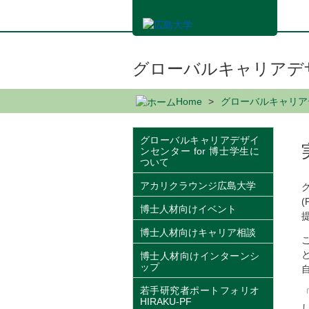
メ
イ
ン
コ
ン
グローバルキャリアデザ
テ
ン
Home
グローバルキャリアデ
ツ
に
移
グローバルキャリアデザイ
ンセンター for 博士学生に
動
ついて
アカリクラウンジ広島大学
博士人材向けイベント
博士人材向けキャリア相談
博士人材向けインターンシ
ップ
若手研究者ポートフォリオ
HIRAKU-PF