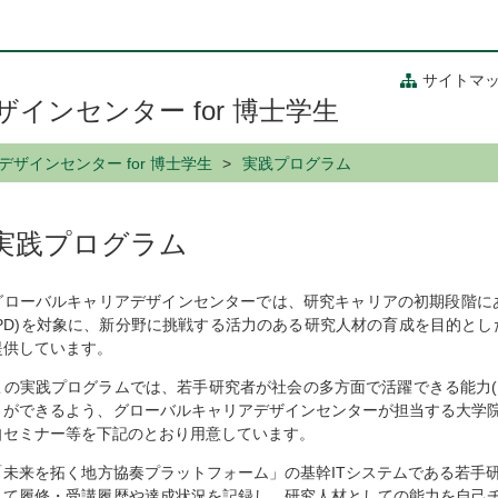
サイトマ
インセンター for 博士学生
ザインセンター for 博士学生
実践プログラム
実践プログラム
グローバルキャリアデザインセンターでは、研究キャリアの初期段階にあ
(PD)を対象に、新分野に挑戦する活力のある研究人材の育成を目的とした
提供しています。
この実践プログラムでは、若手研究者が社会の多方面で活躍できる能力(下図
とができるよう、グローバルキャリアデザインセンターが担当する大学
自セミナー等を下記のとおり用意しています。
「未来を拓く地方協奏プラットフォーム」の基幹ITシステムである若手
して履修・受講履歴や達成状況を記録し、研究人材としての能力を自己