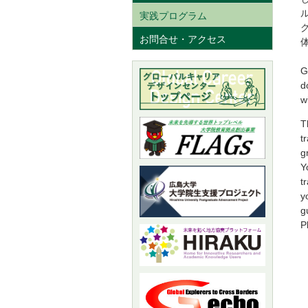
実践プログラム
お問合せ・アクセス
G
d
w
T
t
g
Y
t
y
g
P