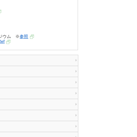
ジウム ※
参照
Ref