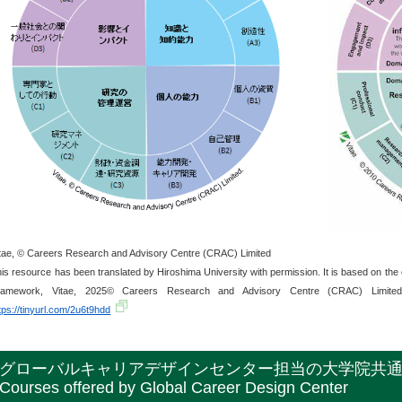
tae, © Careers Research and Advisory Centre (CRAC) Limited
is resource has been translated by Hiroshima University with permission. It is based on the
ramework, Vitae, 2025© Careers Research and Advisory Centre (CRAC) Limited
tps://tinyurl.com/2u6t9hdd
グローバルキャリアデザインセンター担当の大学院共通科目 / 
Courses offered by Global Career Design Center