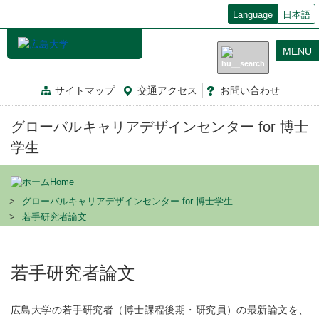
メ
Language
日本語
イ
ン
MENU
コ
ン
テ
サイトマップ
交通
アクセス
お問
い
合
わ
せ
ン
ツ
グローバルキャリアデザインセンター for 博士
に
移
学生
動
Home
グローバルキャリアデザインセンター for 博士学生
若手研究者論文
若手研究者論文
広島大学の若手研究者（博士課程後期・研究員）の最新論文を、