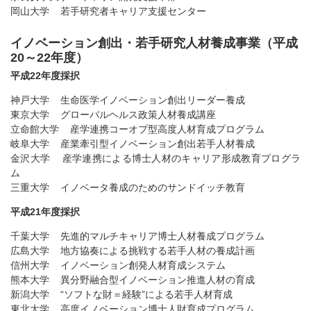
岡山大学 若手研究者キャリア支援センター
イノベーション創出・若手研究人材養成事業（平成
20～22年度）
平成22年度採択
神戸大学 生命医学イノベーション創出リーダー養成
東京大学 グローバルヘルス政策人材養成講座
立命館大学 産学連携コーオプ型高度人材育成プログラム
岐阜大学 産業牽引型イノベーション創出若手人材養成
金沢大学 産学連携による博士人材のキャリア形成教育プログラ
ム
三重大学 イノベータ養成のためのサンドイッチ教育
平成21年度採択
千葉大学 先進的マルチキャリア博士人材養成プログラム
広島大学 地方協奏による挑戦する若手人材の養成計画
信州大学 イノベーション創発人材育成システム
熊本大学 異分野融合型イノベーション推進人材の育成
新潟大学 “ソフトな財＝経験”による若手人材育成
東北大学 高度イノベーション博士人財育成プログラム