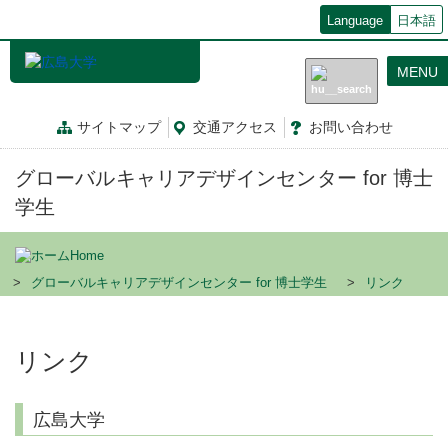
メ
Language
日本語
イ
ン
MENU
コ
ン
テ
サイトマップ
交通
アクセス
お問
い
合
わ
せ
ン
ツ
グローバルキャリアデザインセンター for 博士
に
移
学生
動
Home
グローバルキャリアデザインセンター for 博士学生
リンク
リンク
広島大学