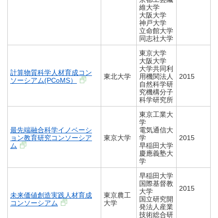
維大学
大阪大学
神戸大学
立命館大学
同志社大学
東京大学
大阪大学
大学共同利
計算物質科学人材育成コン
東北大学
用機関法人
2015
ソーシアム(PCoMS）
自然科学研
究機構分子
科学研究所
東京工業大
学
最先端融合科学イノベーシ
電気通信大
ョン教育研究コンソーシア
東京大学
学
2015
ム
早稲田大学
慶應義塾大
学
早稲田大学
​国際基督教
2015
大学
未来価値創造実践人材育成
東京農工
国立研究開
コンソーシアム
大学
発法人産業
技術総合研