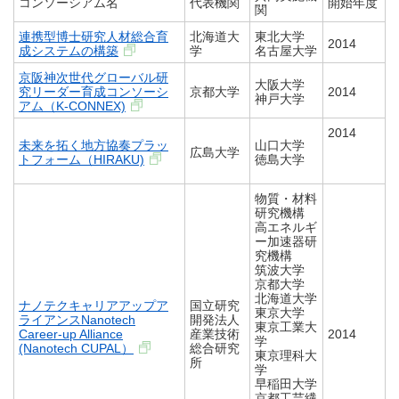
コンソーシアム名
代表機関
開始年度
関
連携型博士研究人材総合育
北海道大
東北大学
2014
成システムの構築
学
名古屋大学
京阪神次世代グローバル研
大阪大学
究リーダー育成コンソーシ
京都大学
2014
神戸大学
アム（K-CONNEX)
2014
未来を拓く地方協奏プラッ
山口大学
広島大学
トフォーム（HIRAKU)
​徳島大学
物質・材料
研究機構
高エネルギ
ー加速器研
究機構
筑波大学
京都大学
北海道大学
ナノテクキャリアアップア
国立研究
東京大学
ライアンスNanotech
開発法人
東京工業大
Career-up Alliance
産業技術
2014
学
(Nanotech CUPAL）
総合研究
東京理科大
所
学
早稲田大学
京都工芸繊