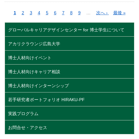
ペ
カ
1
ペ
2
ペ
3
ペ
4
ペ
5
ペ
6
ペ
7
ペ
8
ペ
9
…
次
次へ ›
最
最後 »
ー
レ
ー
ー
ー
ー
ー
ー
ー
ー
ペ
終
ジ
ン
ジ
ジ
ジ
ジ
ジ
ジ
ジ
ジ
ー
ペ
グローバルキャリアデザインセンター for 博士学生について
送
ト
ジ
ー
り
ペ
ジ
アカリクラウンジ広島大学
ー
ジ
博士人材向けイベント
博士人材向けキャリア相談
博士人材向けインターンシップ
若手研究者ポートフォリオ HIRAKU-PF
実践プログラム
お問合せ・アクセス