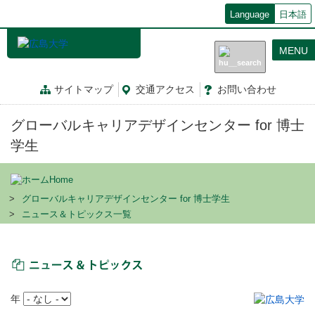
メ
Language
日本語
イ
ン
MENU
コ
ン
テ
サイトマップ
交通
アクセス
お問
い
合
わ
せ
ン
ツ
グローバルキャリアデザインセンター for 博士
に
移
学生
動
Home
グローバルキャリアデザインセンター for 博士学生
ニュース＆トピックス一覧
ニュース＆トピックス
年