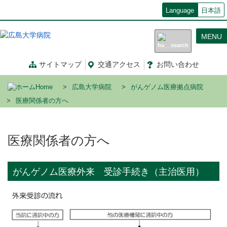
メ
Language
日本語
イ
ン
MENU
コ
ン
テ
サイトマップ
交通
アクセス
お問い合わせ
ン
ツ
Home
広島大学病院
がんゲノム医療拠点病院
に
移
医療関係者の方へ
動
医療関係者の方へ
がんゲノム医療外来 受診手続き（主治医用）