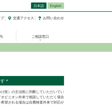
日本語
English
ップ
交通
アクセス
お問い合わせ
内
ご相談窓口
です＊
つけ医）の主治医に判断していただいてい
ドオピニオン外来で相談していただく場合
を希望される場合は自費検査外来で対応が