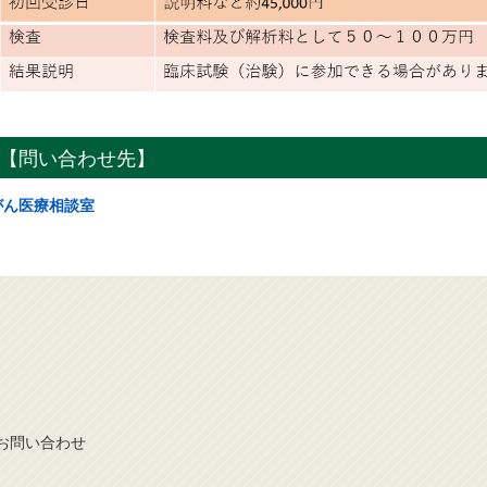
【問い合わせ先】
がん医療相談室
お問
い
合
わ
せ