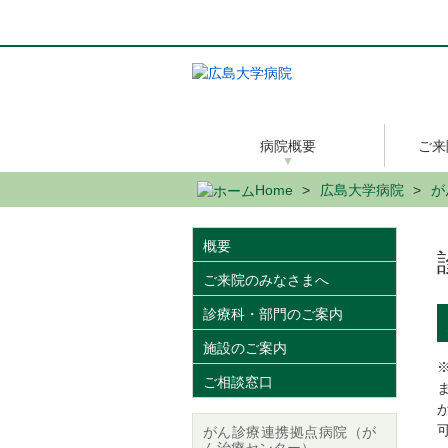
メ
イ
ン
コ
ン
テ
ン
病院概要
ご来
ツ
に
Home
広島大学病院
が
移
動
概要
ご来院のみなさまへ
診療科・部門のご案内
施設のご案内
ご相談窓口
がん診療連携拠点病院（が
ん治療センター）