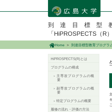
メ
イ
ン
コ
ン
到達目標型
テ
「HiPROSPECTS（R
ン
ツ
に
Home
到達目標型教育プログラム 「
移
動
HiPROSPECTS(R)とは
プログラムの構成
主専攻プログラムの概
要
副専攻プログラムの概
要
特定プログラムの概要
履修の流れ・評価の方法