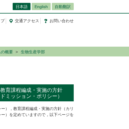
日本語
English
自動翻訳
ップ
交通
アクセス
お問
い
合
わ
せ
ムの概要
生物生産学部
，教育課程編成・実施の方針
アドミッション・ポリシー）
シー），教育課程編成・実施の方針（カリ
シー）を定めていますので，以下ページを