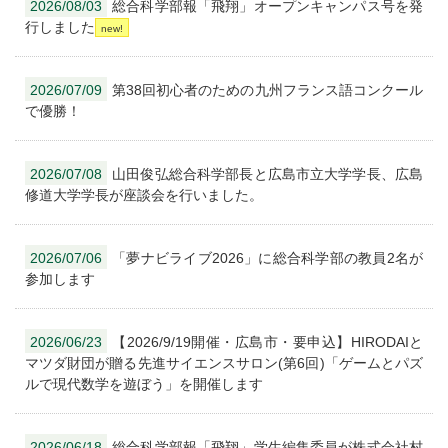
2026/08/03
総合科学部報「飛翔」オープンキャンパス号を発
行しました
2026/07/09
第38回初心者のための九州フランス語コンクール
で優勝！
2026/07/08
山田俊弘総合科学部長と広島市立大学学長、広島
修道大学学長が座談会を行いました。
2026/07/06
「夢ナビライブ2026」に総合科学部の教員2名が
参加します
2026/06/23
【2026/9/19開催・広島市・要申込】HIRODAIと
マツダ財団が贈る先進サイエンスサロン(第6回)「ゲームとパズ
ルで現代数学を遊ぼう」を開催します
2026/06/18
総合科学部報「飛翔」学生編集委員が株式会社村