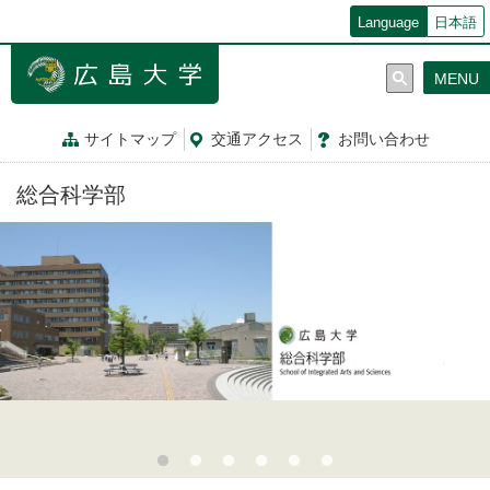
メ
Language
日本語
イ
ン
MENU
コ
ン
テ
サイトマップ
交通
アクセス
お問
い
合
わ
せ
ン
ツ
総合科学部
に
移
動