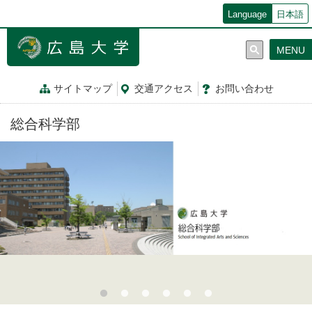
メ
Language
日本語
イ
ン
MENU
コ
ン
テ
サイトマップ
交通
アクセス
お問
い
合
わ
せ
ン
ツ
総合科学部
に
移
動