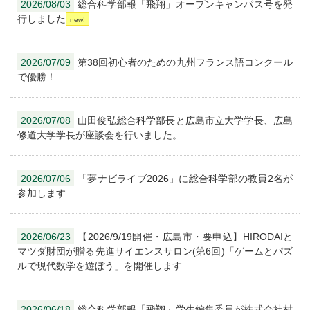
2026/08/03
総合科学部報「飛翔」オープンキャンパス号を発
行しました
2026/07/09
第38回初心者のための九州フランス語コンクール
で優勝！
2026/07/08
山田俊弘総合科学部長と広島市立大学学長、広島
修道大学学長が座談会を行いました。
2026/07/06
「夢ナビライブ2026」に総合科学部の教員2名が
参加します
2026/06/23
【2026/9/19開催・広島市・要申込】HIRODAIと
マツダ財団が贈る先進サイエンスサロン(第6回)「ゲームとパズ
ルで現代数学を遊ぼう」を開催します
2026/06/18
総合科学部報「飛翔」学生編集委員が株式会社村