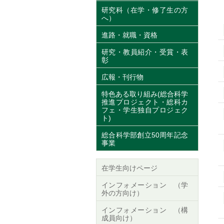
研究科（在学・修了生の方
へ）
進路・就職・資格
研究・教員紹介・受賞・表
彰
広報・刊行物
特色ある取り組み(総合科学
推進プロジェクト・総科カ
フェ・学生独自プロジェク
ト)
総合科学部創立50周年記念
事業
在学生向けページ
インフォメーション （学
外の方向け）
インフォメーション （構
成員向け）