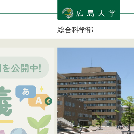
メ
イ
ン
コ
ン
総合科学部
テ
ン
ツ
に
移
動