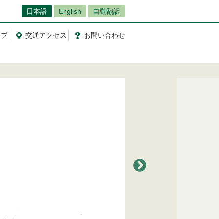
日本語
English
自動翻訳
ップ
交通
アクセス
お問
い
合
わ
せ