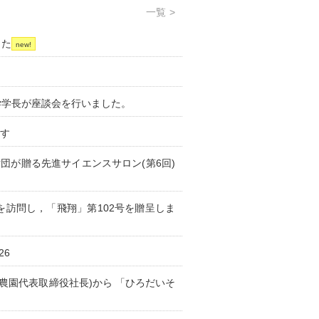
一覧
した
！
学学長が座談会を行いました。
ます
ツダ財団が贈る先進サイエンスサロン(第6回)
訪問し，「飛翔」第102号を贈呈しま
26
上農園代表取締役社長)から 「ひろだいそ