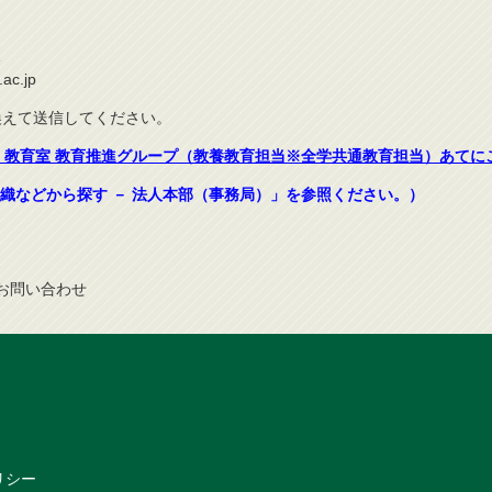
1
ac.jp
き換えて送信してください。
，教育室 教育推進グループ（教養教育担当※全学共通教育担当）あてに
織などから探す － 法人本部（事務局）」を参照ください。）
お問
い
合
わ
せ
リシー