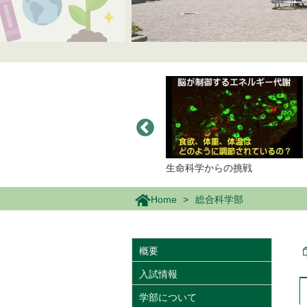
6巻刊行
生命科学からの挑戦
ソフトマターを物理で
Home
総合科学部
概要
入試情報
学部について