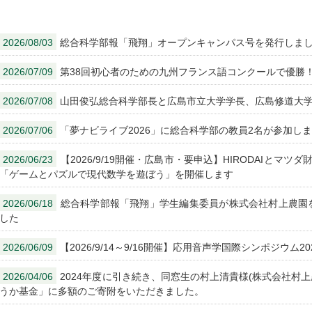
2026/08/03
総合科学部報「飛翔」オープンキャンパス号を発行しま
2026/07/09
第38回初心者のための九州フランス語コンクールで優勝
2026/07/08
山田俊弘総合科学部長と広島市立大学学長、広島修道大
2026/07/06
「夢ナビライブ2026」に総合科学部の教員2名が参加し
2026/06/23
【2026/9/19開催・広島市・要申込】HIRODAIとマ
「ゲームとパズルで現代数学を遊ぼう」を開催します
2026/06/18
総合科学部報「飛翔」学生編集委員が株式会社村上農園を
した
2026/06/09
【2026/9/14～9/16開催】応用音声学国際シンポジウム20
2026/04/06
2024年度に引き続き、同窓生の村上清貴様(株式会社村
うか基金」に多額のご寄附をいただきました。