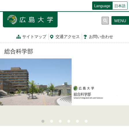
メ
Language
日本語
イ
ン
MENU
コ
ン
テ
サイトマップ
交通
アクセス
お問
い
合
わ
せ
ン
ツ
総合科学部
に
移
動