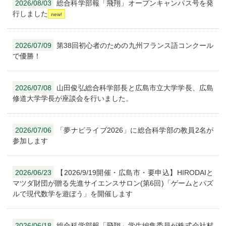
2026/08/03
総合科学部報「飛翔」オープンキャンパス号を発
行しました
2026/07/09
第38回初心者のための九州フランス語コンクール
で優勝！
2026/07/08
山田俊弘総合科学部長と広島市立大学学長、広島
修道大学学長が座談会を行いました。
2026/07/06
「夢ナビライブ2026」に総合科学部の教員2名が
参加します
2026/06/23
【2026/9/19開催・広島市・要申込】HIRODAIと
マツダ財団が贈る先進サイエンスサロン(第6回)「ゲームとパズ
ルで現代数学を遊ぼう」を開催します
2026/06/18
総合科学部報「飛翔」学生編集委員が株式会社村