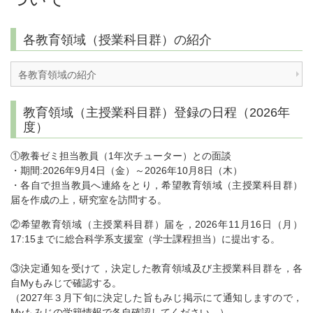
各教育領域（授業科目群）の紹介
各教育領域の紹介
教育領域（主授業科目群）登録の日程（2026年
度）
①教養ゼミ担当教員（1年次チューター）との面談
・期間:2026年9月4日（金）～2026年10月8日（木）
・各自で担当教員へ連絡をとり，希望教育領域（主授業科目群）
届を作成の上，研究室を訪問する。
②希望教育領域（主授業科目群）届を，2026年11月16日（月）
17:15までに総合科学系支援室（学士課程担当）に提出する。
③決定通知を受けて，決定した教育領域及び主授業科目群を，各
自Myもみじで確認する。
（2027年３月下旬に決定した旨もみじ掲示にて通知しますので，
Myもみじの学籍情報で各自確認してください。）