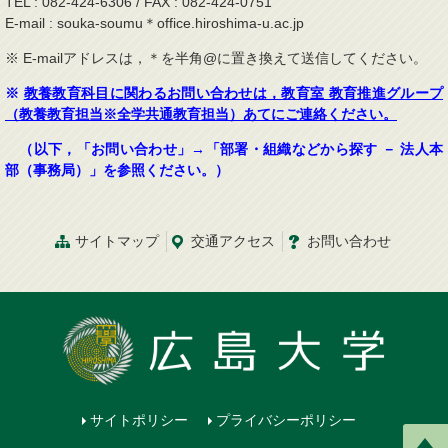
TEL : 082-424-6306 / FAX : 082-424-0751
E-mail : souka-soumu＊office.hiroshima-u.ac.jp
※ E-mailアドレスは，＊を半角@に置き換えて送信してください。
※
教養教育科目に関わるお問い合わせは，教育室 教育推進グループ
（教養教育担当※全学共通教育担当）あてにご連絡ください。
（以下，「お問い合わせ」→「部署・組織などから探す － 法人本
部（事務局）」を参照ください。）
サイトマップ
交通
アクセス
お問
い
合
わ
せ
サイトポリシー
プライバシーポリシー