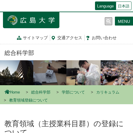
メ
Language
日本語
イ
ン
MENU
コ
ン
テ
サイトマップ
交通
アクセス
お問
い
合
わ
せ
ン
ツ
総合科学部
に
移
動
Home
総合科学部
学部について
カリキュラム
教育領域登録について
教育領域（主授業科目群）の登録に
ついて