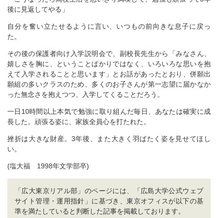
後に見返してやる」
自分を奮い立たせるように言い、いつもの前向きな息子に戻っ
た。
その後の保護者向け入学説明会で、副校長先生から「みなさん、
嬉しさを胸に、ということばかりではなく、いろいろな思いを抱
えて入学されることと思います」とお話があったとおり、併願出
願組の多いクラスのため、多くのお子さんが第一志望に届かなか
った無念さを抱えつつ、入学してくることだろう。
一日10時間以上本気で勉強に取り組んだ毎日、あなたは確実に成
長した。頑張る姿に、家族全員心を打たれた。
挫折は大きな財産。3年後、また大きく羽ばたく姿を見せてほし
い。
(塩大福 1998年文学部卒)
「広大東京リアル部」のページには、「広島大学公式ウェブ
サイト管理・運用指針」に基づき、東京オフィスが以下の基
準を満たしていると判断した記事を掲載しております。