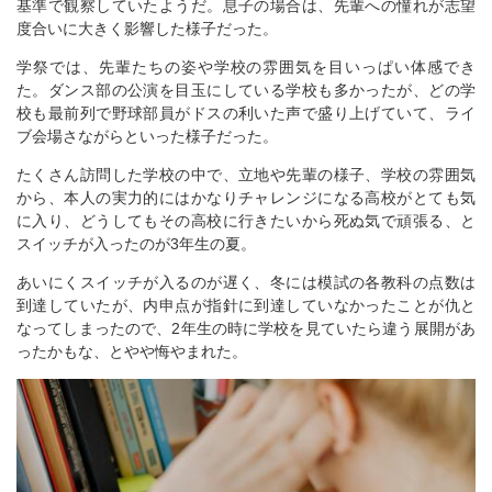
基準で観察していたようだ。息子の場合は、先輩への憧れが志望
度合いに大きく影響した様子だった。
学祭では、先輩たちの姿や学校の雰囲気を目いっぱい体感でき
た。ダンス部の公演を目玉にしている学校も多かったが、どの学
校も最前列で野球部員がドスの利いた声で盛り上げていて、ライ
ブ会場さながらといった様子だった。
たくさん訪問した学校の中で、立地や先輩の様子、学校の雰囲気
から、本人の実力的にはかなりチャレンジになる高校がとても気
に入り、どうしてもその高校に行きたいから死ぬ気で頑張る、と
スイッチが入ったのが3年生の夏。
あいにくスイッチが入るのが遅く、冬には模試の各教科の点数は
到達していたが、内申点が指針に到達していなかったことが仇と
なってしまったので、2年生の時に学校を見ていたら違う展開があ
ったかもな、とやや悔やまれた。