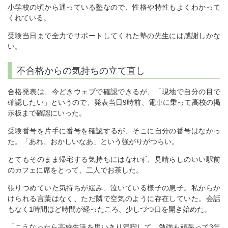
小学校の頃から通っている塾なので、性格や特性もよくわかって
くれている。
受験当日まで全力でサポートしてくれた塾の先生には感謝しかな
い。
不合格からの気持ちの立て直し
合格発表は、今どきウェブで確認できるが、「現地で自分の目で
確認したい」というので、発表当日9時前、電車に乗って高校の掲
示板まで確認にいった。
受験番号を片手に番号を確認するが、そこに自分の番号はなかっ
た。「あれ、おかしいなあ」という強がりがつらい。
とてもそのまま帰宅する気持ちにはなれず、見晴らしのいい駅前
のカフェに席をとって、二人でお茶した。
張りつめていた気持ちが緩み、泣いている様子の息子。私からか
けられる言葉はなく、ただ隣で空気のように存在していた。会話
もなく1時間ほど時間が経ったころ、少しづつ口を開き始めた。
「こうなったら高校生活を思いきり満喫して、勉強も頑張って3年