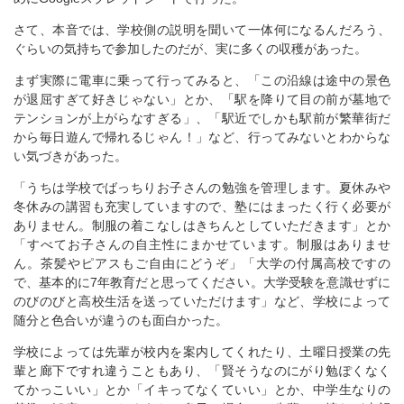
さて、本音では、学校側の説明を聞いて一体何になるんだろう、
ぐらいの気持ちで参加したのだが、実に多くの収穫があった。
まず実際に電車に乗って行ってみると、「この沿線は途中の景色
が退屈すぎて好きじゃない」とか、「駅を降りて目の前が墓地で
テンションが上がらなすぎる」、「駅近でしかも駅前が繁華街だ
から毎日遊んで帰れるじゃん！」など、行ってみないとわからな
い気づきがあった。
「うちは学校でばっちりお子さんの勉強を管理します。夏休みや
冬休みの講習も充実していますので、塾にはまったく行く必要が
ありません。制服の着こなしはきちんとしていただきます」とか
「すべてお子さんの自主性にまかせています。制服はありませ
ん。茶髪やピアスもご自由にどうぞ」「大学の付属高校ですの
で、基本的に7年教育だと思ってください。大学受験を意識せずに
のびのびと高校生活を送っていただけます」など、学校によって
随分と色合いが違うのも面白かった。
学校によっては先輩が校内を案内してくれたり、土曜日授業の先
輩と廊下ですれ違うこともあり、「賢そうなのにがり勉ぽくなく
てかっこいい」とか「イキってなくていい」とか、中学生なりの