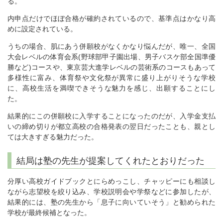
る。
内申点だけでほぼ合格が確約されているので、基準点はかなり高
めに設定されている。
うちの場合、肌にあう併願校がなくかなり悩んだが、唯一、全国
大会レベルの体育会系(野球部甲子園出場、男子バスケ部全国準優
勝など)コースや、東京芸大進学レベルの芸術系のコースもあって
多様性に富み、体育祭や文化祭が異常に盛り上がりそうな学校
に、高校生活を満喫できそうな魅力を感じ、出願することにし
た。
結果的にこの併願校に入学することになったのだが、入学金支払
いの締め切りが都立高校の合格発表の翌日だったことも、親とし
ては大きすぎる魅力だった。
結局は塾の先生が提案してくれたとおりだった
分厚い高校ガイドブックとにらめっこし、チャッピーにも相談し
ながら志望校を絞り込み、学校説明会や学祭などに参加したが、
結果的には、塾の先生から「息子に向いていそう」と勧められた
学校が最終候補となった。