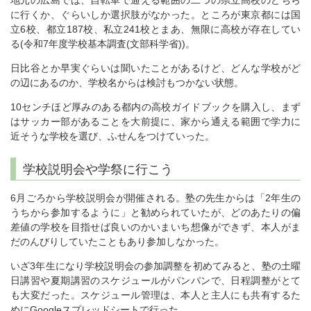
に行くか、ぐらいしか選択肢がなかった。ところが東京都には国
立6校、都立187校、私立241校とまあ、無限に高校が存在してい
る(令和7年度学校基本調査(文部科学省))。
日比谷とか早実ぐらいは聞いたことがあるけど、どんな学校がど
の辺にあるのか、学校名からは検討もつかない状態。
10センチほど厚みのある都内の高校ガイドブックを購入し、まず
はサッカー部があることを大前提に、家から通える範囲で学力に
近そうな学校を選び、ふせんをつけていった。
学校説明会や学祭に行こう
6月ごろから学校説明会が開催される。塾の先生からは「2年生の
うちから参加するように」と勧められていたが、どのあたりの偏
差値の学校を目指せば良いのかいまいち想像ができず、本人がま
だのんびりしていたこともあり参加しなかった。
いざ3年生になり学校説明会の参加調整を初めてみると、塾の土曜
日講習や夏期講習のスケジュールがパンパンで、日程調整がとて
も大変だった。スケジュール管理は、本人と主人にも共有するた
めにGoogleスプレッドシートで行った。