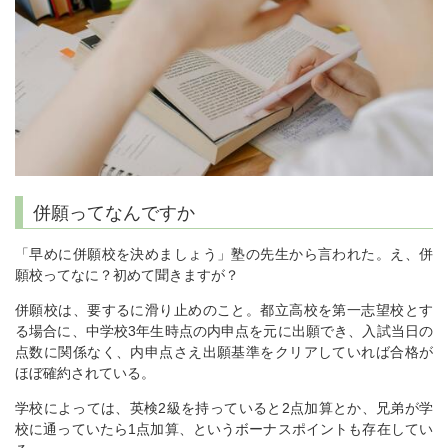
併願ってなんですか
「早めに併願校を決めましょう」塾の先生から言われた。え、併
願校ってなに？初めて聞きますが？
併願校は、要するに滑り止めのこと。都立高校を第一志望校とす
る場合に、中学校3年生時点の内申点を元に出願でき、入試当日の
点数に関係なく、内申点さえ出願基準をクリアしていれば合格が
ほぼ確約されている。
学校によっては、英検2級を持っていると2点加算とか、兄弟が学
校に通っていたら1点加算、というボーナスポイントも存在してい