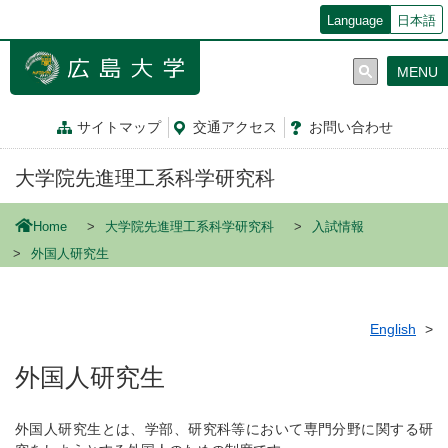
メ
Language
日本語
イ
ン
MENU
コ
ン
テ
サイトマップ
交通
アクセス
お問
い
合
わ
せ
ン
ツ
大学院先進理工系科学研究科
に
移
動
Home
大学院先進理工系科学研究科
入試情報
外国人研究生
English
外国人研究生
外国人研究生とは、学部、研究科等において専門分野に関する研