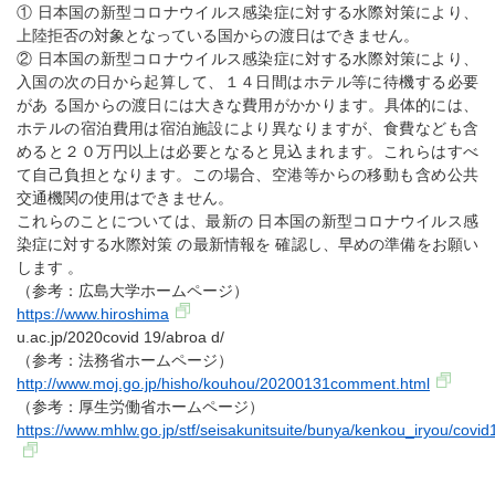
① 日本国の新型コロナウイルス感染症に対する水際対策により、
上陸拒否の対象となっている国からの渡日はできません。
② 日本国の新型コロナウイルス感染症に対する水際対策により、
入国の次の日から起算して、１４日間はホテル等に待機する必要
があ る国からの渡日には大きな費用がかかります。具体的には、
ホテルの宿泊費用は宿泊施設により異なりますが、食費なども含
めると２０万円以上は必要となると見込まれます。これらはすべ
て自己負担となります。この場合、空港等からの移動も含め公共
交通機関の使用はできません。
これらのことについては、最新の 日本国の新型コロナウイルス感
染症に対する水際対策 の最新情報を 確認し、早めの準備をお願い
します 。
（参考：広島大学ホームページ）
https://www.hiroshima
u.ac.jp/2020covid 19/abroa d/
（参考：法務省ホームページ）
http://www.moj.go.jp/hisho/kouhou/20200131comment.html
（参考：厚生労働省ホームページ）
https://www.mhlw.go.jp/stf/seisakunitsuite/bunya/kenkou_iryou/co