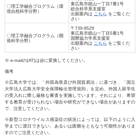
東広島市鏡山一丁目7番1号
〇理工学融合プログラム（環
総合科学系支援室
境自然科学分野）
出願案内は
こちら
をご覧くだ
さい
〒739-8529
東広島市鏡山一丁目5番1号
〇理工学融合プログラム（開
国際協力学系支援室
発科学分野）
出願案内は
こちら
をご覧くだ
さい
※ e-mailの(AT)は@に変換してください。
備考
※広島大学では、「外国為替及び外国貿易法」に基づき、「国立
大学法人広島大学安全保障輸出管理規則」を定め、外国人留学生
の受入れに際し厳格な審査を実施しています。それにより、希望
する教育が受けられない場合や研究ができない場合がありますの
で、注意してください。
※新型コロナウイルス感染症の状況によっては、以下のように入
学までに渡日できない、あるいは困難をともなう可能性がありま
すのでご注意ください。