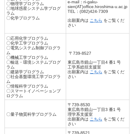
e-mail：ri-gaku-
〇物理学プログラム
sien(AT)office.hiroshima-u.ac.jp
〇地球惑星システム学プログ
TEL：(082)424-7309
ラム
〇化学プログラム
出願案内は
こちら
をご覧くだ
さい
〇応用化学プログラム
〇化学工学プログラム
〇電気システム制御プログラ
ム
〒739-8527
〇機械工学プログラム
〇輸送・環境システムプログ
東広島市鏡山一丁目4 番1 号
ラム
工学系総括支援室
〇建築学プログラム
出願案内は
こちら
をご覧くだ
〇社会基盤環境工学プログラ
さい
ム
〇情報科学プログラム
〇スマートイノベーションプ
ログラム
〒739-8530
東広島市鏡山一丁目3 番1 号
〇量子物質科学プログラム
理学系支援室
出願案内は
こちら
をご覧くだ
さい
〒739-8521