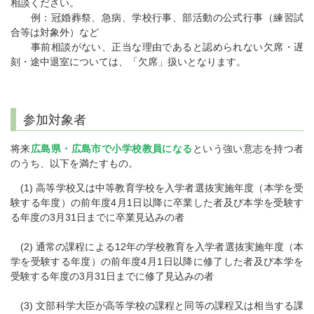
相談ください。
例：冠婚葬祭、急病、学校行事、部活動の公式行事（練習試
合等は対象外）など
事前相談がない、正当な理由であると認められない欠席・遅
刻・途中退室については、「欠席」扱いとなります。
参加対象者
将来
広島県・広島市で小学校教員になる
という強い意志を持つ者
のうち、以下を満たすもの。
(1) 高等学校又は中等教育学校を入学者選抜実施年度（本学を受
験する年度）の前年度4月1日以降に卒業した者及び本学を受験す
る年度の3月31日までに卒業見込みの者
(2) 通常の課程による12年の学校教育を入学者選抜実施年度（本
学を受験する年度）の前年度4月1日以降に修了した者及び本学を
受験する年度の3月31日までに修了見込みの者
(3) 文部科学大臣が高等学校の課程と同等の課程又は相当する課