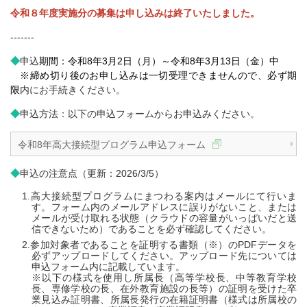
令和８年度実施分の募集は申し込みは終了いたしました。
-------
◆
申込
期間：令和8年3月2日（月）～令和8年3月13日（金）中
※締め切り後のお申し込みは一切受理できませんので、必ず期
限
内にお手続きください。
◆
申込方法：以下の申込フォームからお申込みください。
令和8年高大接続型プログラム申込フォーム
◆
申込の注意点（更新：2026/3/5）
高大接続型プログラムにまつわる案内はメールにて行いま
す。フォーム内のメールアドレスに誤りがないこと、または
メールが受け取れる状態（クラウドの容量がいっぱいだと送
信できないため）であることを必ず確認してください。
参加対象者であることを証明する書類（※）のPDFデータを
必ずアップロードしてください。アップロード先については
申込フォーム内に記載しています。
※以下の様式を使用し所属長（高等学校長、中等教育学校
長、専修学校の長、在外教育施設の長等）の証明を受けた卒
業見込み証明書、所属長発行の在籍証明書（様式は所属校の