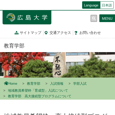
メ
Language
日本語
イ
ン
MENU
コ
ン
テ
サイトマップ
交通
アクセス
お問
い
合
わ
せ
ン
ツ
教育学部
に
移
動
Home
教育学部
入試情報
学部入試
地域教員希望枠「育成型」入試について
教育学部 高大接続型プログラムについて