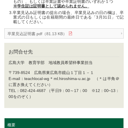
もの）、もしくは卒業証書や卒業証明書のいずれか１つ
※学生証は証明書として認められません。
卒業見込み証明書の提出の場合、卒業見込みの日の欄は、卒
業式の日もしくは在籍期間の最終日である「3月31日」で記
載してください。
卒業見込証明書.pdf（81.13 KB）
お問合せ先
広島大学 教育学部 地域教員希望枠事業担当
〒739-8524 広島県東広島市鏡山１丁目１－１
E-mail：teachlocal-wg＊ml.hiroshima-u.ac.jp （＊は半角＠
に置き換えてください）
TEL：082-424-4687 （平日9：00～17：00 ※12：00~13：
00をのぞく）
概要