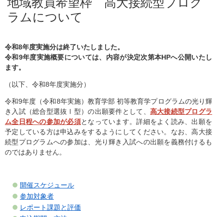
地域教員希望枠 高大接続型プログ
ラムについて
令和8年度実施分は終了いたしました。
令和9年度実施概要については、内容が決定次第本HPへ公開いたし
ます。
（以下、令和8年度実施分）
令和9年度（令和8年実施）教育学部 初等教育学プログラムの光り輝
き入試（総合型選抜Ⅰ型）の出願要件として、
高大接続型プログラ
ム全日程への参加が必須
となっています。詳細をよく読み、出願を
予定している方は申込みをするようにしてください。なお、高大接
続型プログラムへの参加は、光り輝き入試への出願を義務付けるも
のではありません。
開催スケジュール
参加対象者
レポート課題と評価