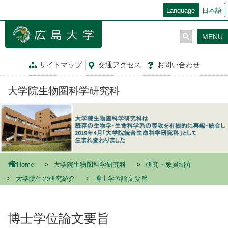
メ
Language
日本語
イ
ン
MENU
コ
ン
テ
サイトマップ
交通
アクセス
お問
い
合
わ
せ
ン
ツ
大学院生物圏科学研究科
に
移
動
Home
大学院生物圏科学研究科
研究・教員紹介
大学院生の研究紹介
博士学位論文要旨
博士学位論文要旨