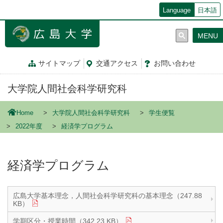
メ
Language
日本語
イ
ン
MENU
コ
ン
テ
サイトマップ
交通
アクセス
お問
い
合
わ
せ
ン
ツ
大学院人間社会科学研究科
に
移
動
Home
大学院人間社会科学研究科
学生便覧
2022年度
経済学プログラム
経済学プログラム
広島大学基本理念，人間社会科学研究科の基本理念（247.88
KB）
学期区分・授業時間（342.23 KB）