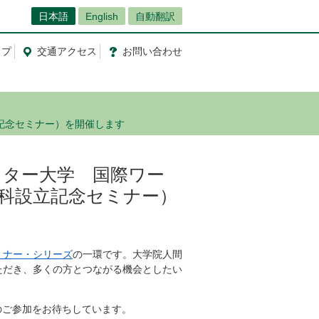
日本語
English
自動翻訳
ップ
交通
アクセス
お問
い
合
わ
せ
立記念セミナー）を開催します
ュンスター大学 国際ワー
科設立記念セミナー）
ミナー・シリーズ
の一環です。大学院人間
ただき、多くの方とつながる機会としたい
のご参加をお待ちしています。