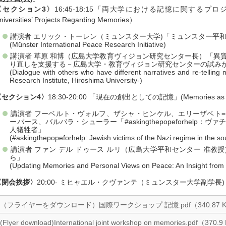
〈セクション3〉
16:45-18:15「両大学における記憶に関するプロジェクト
niversities’ Projects Regarding Memories）
講演者 エリック・トーレン（ミュンスター大学)「ミュンスター平
(Münster International Peace Research Initiative)
講演者 草原 和博（広島大学教育ヴィジョン研究センター長）「異
り直しを支援する－広島大学・教育ヴィジョン研究センターの試み
(Dialogue with others who have different narratives and re-telling
Research Institute, Hiroshima University-)
〈セクション4〉
18:30-20:00 「現在の創出としての記憶」(Memories as the C
講演者 フーベルト・ヴォルフ、ザシャ・ヒンケル、エリーザベト
ーパース、バルバラ・シューラー「#askingthepopeforhel
人犠牲者」
(#askingthepopeforhelp: Jewish victims of the Nazi regime in the so
講演者 ファン デル ドゥース ルリ（広島大学平和センター 准教
ら」
(Updating Memories and Personal Views on Peace: An Insight from
〈閉会挨拶〉
20:00- ミヒャエル・クヴァンテ（ミュンスター大学副学長)
（フライヤーをダウンロード）国際ワークショップ 記憶.pdf（340.87 
(Flyer download)International joint workshop on memories.pdf（370.