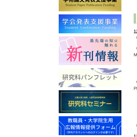
1
M
P
《
1