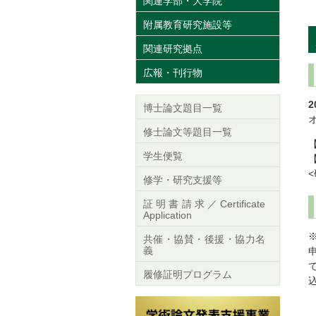
関連学部・大学院
附属教育研究施設等
関連研究拠点
広報・刊行物
2
博士論文題目一覧
修士論文等題目一覧
学生便覧
修学・研究支援等
証明書請求／Certificate
Application
共催・協賛・後援・協力名
義
履修証明プログラム