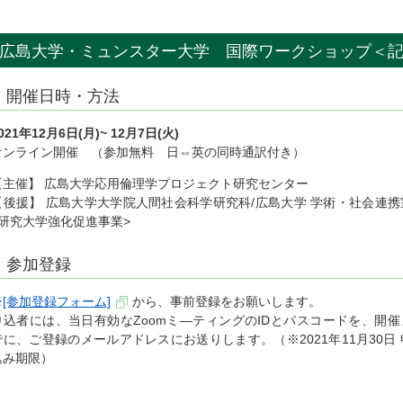
広島大学・ミュンスター大学 国際ワークショップ＜
開催日時・方法
021年12月6日(月)~ 12月7日(火)
オンライン開催 （参加無料 日⇔英の同時通訳付き）
【主催】 広島大学応用倫理学プロジェクト研究センター
【後援】 広島大学大学院人間社会科学研究科/広島大学 学術・社会連携
<研究大学強化促進事業>
参加登録
※
[参加登録フォーム]
から、事前登録をお願いします。
申込者には、当日有効なZoomミ―ティングのIDとパスコードを、開催
でに、ご登録のメールアドレスにお送りします。（※2021年11月30日 
込み期限）