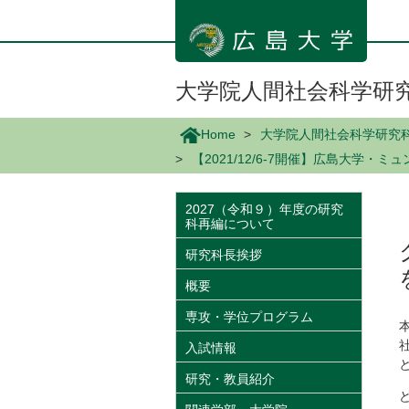
メ
イ
ン
コ
ン
大学院人間社会科学研
テ
ン
Home
大学院人間社会科学研究
ツ
【2021/12/6-7開催】広島大
に
移
動
2027（令和９）年度の研究
科再編について
研究科長挨拶
概要
専攻・学位プログラム
入試情報
研究・教員紹介