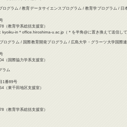
ログラム / 教育データサイエンスプログラム / 教育学プログラム / 
号
424-3478（教育学系総括支援室）
iku-in＊office.hiroshima-u.ac.jp（＊を半角@に置き換えて送
発プログラム / 国際教育開発プログラム / 広島大学・グラーツ大学国
番1号
424-6904（国際協力学系支援室）
グラム
丁目1番89号
42-6964（東千田地区支援室）
424-3478（教育学系総括支援室）