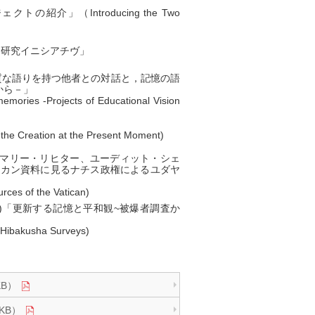
の紹介」（Introducing the Two
和研究イニシアチヴ」
質な語りを持つ他者との対話と，記憶の語
から－」
 memories -Projects of Educational Vision
reation at the Present Moment)
=マリー・リヒター、ユーディット・シェ
p：ヴァチカン資料に見るナチス政権によるユダヤ
urces of the Vatican)
授)「更新する記憶と平和観~被爆者調査か
 Hibakusha Surveys)
KB）
9 KB）