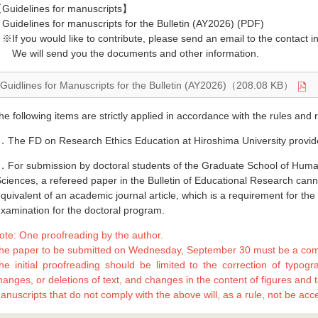
Guidelines for manuscripts】
Guidelines for manuscripts for the Bulletin (AY2026) (PDF)
If you would like to contribute, please send an email to the contact i
e will send you the documents and other information.
Guidlines for Manuscripts for the Bulletin (AY2026)（208.08 KB）
he following items are strictly applied in accordance with the rules and 
．The FD on Research Ethics Education at Hiroshima University provide
．For submission by doctoral students of the Graduate School of Huma
ciences, a refereed paper in the Bulletin of Educational Research can
quivalent of an academic journal article, which is a requirement for the
xamination for the doctoral program.
ote: One proofreading by the author.
he paper to be submitted on Wednesday, September 30 must be a com
he initial proofreading should be limited to the correction of typogr
hanges, or deletions of text, and changes in the content of figures and 
anuscripts that do not comply with the above will, as a rule, not be acc