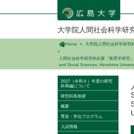
メ
イ
ン
コ
ン
大学院人間社会科学研
テ
ン
Home
大学院人間社会科学研究
ツ
に
人間社会科学研究科紀要『教育学研究』投稿について/Call f
移
and Social Sciences, Hiroshima Universi
動
2027（令和９）年度の研究
科再編について
研究科長挨拶
概要
専攻・学位プログラム
入試情報