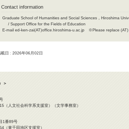
Contact information
Graduate School of Humanities and Social Sciences，Hiroshima Unive
/ Support Office for the Fields of Education
E-mail ed-ken-zai(AT)office.hiroshima-u.ac.jp ※Please replace (AT)
載日 : 2026年06月02日
）＞
号
2-424-0315（人文社会科学系支援室）（文学事務室）
目1番89号
42-6964（東千田地区支援室）