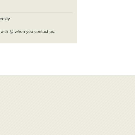
rsity
 with @ when you contact us.