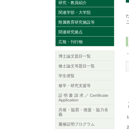
研究・教員紹介
関連学部・大学院
附属教育研究施設等
関連研究拠点
広報・刊行物
博士論文題目一覧
修士論文等題目一覧
学生便覧
修学・研究支援等
証明書請求／Certificate
Application
共催・協賛・後援・協力名
義
履修証明プログラム