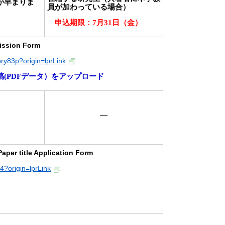
が早まりま
員が加わっている場合）
申込期限：
7
月
31
日（金）
sion Form
bry83p?origin=lprLink
(PDFデータ）をアップロード
―
title Application Form
4?origin=lprLink