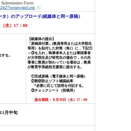
mission Form
k24Z?origin=lprLink
データ）のアップロード(紙媒体と同一原稿）
日（水）
17
：
00
【紙媒体の提出】
「原稿添付票」
(
教員等用または大学院生
等用）を貼付した封筒（角
2
）に，下記①
～③を入れ，執筆者本人または筆頭著者
出する。
が大学院生及び研究生の場合で，その共
著者に教員が加わっている場合は，教員
が教育学系総括支援室に提出する。
①完成原稿（電子媒体と同一原稿）
②剽窃防止ソフト確認結果
*
必要に応じて説明を付記する。
③チェックシート（投稿用）
提出期限：９月
30
日（水）
17
：
00
11
月中旬