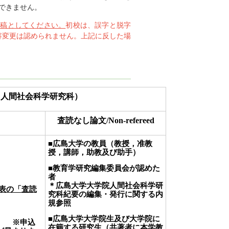
できません。
原稿としてください。
初校は、誤字と脱字
容変更は認められません。上記に反した場
（人間社会科学研究科）
査読なし論文/Non-refereed
■広島大学の教員（教授，准教
授，講師，助教及び助手）
生
■教育学研究編集委員会が認めた
者
＊広島大学大学院人間社会科学研
表の「査読
究科紀要の編集・発行に関する内
規参照
■広島大学大学院生及び大学院に
0
※申込
在籍する研究生（共著者に本学教