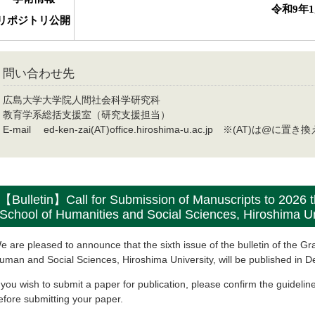
令和9年
1
リポジトリ公開
問い合わせ先
広島大学大学院人間社会科学研究科
教育学系総括支援室（研究支援担当）
E-mail ed-ken-zai(AT)office.hiroshima-u.ac.jp ※(AT)は@
【Bulletin】Call for Submission of Manuscripts to 2026 t
School of Humanities and Social Sciences, Hiroshima Un
e are pleased to announce that the sixth issue of the bulletin of the G
uman and Social Sciences, Hiroshima University, will be published in 
f you wish to submit a paper for publication, please confirm the guidelin
efore submitting your paper.