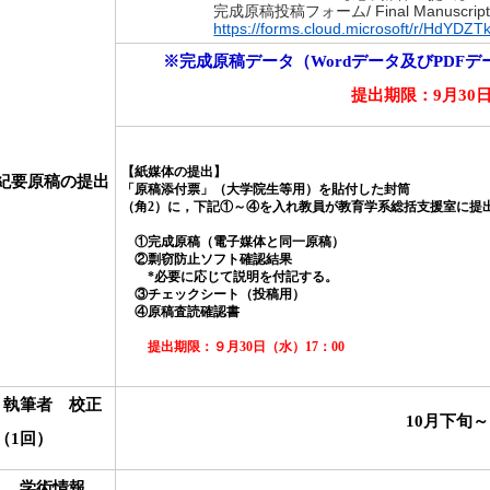
完成原稿投稿フォーム/ Final Manuscript Sub
https://forms.cloud.microsoft/r/HdYDZT
※完成原稿データ（Wordデータ及びPDF
提出期限：
9
月
30
【紙媒体の提出】
紀要原稿の提出
「原稿添付票」（大学院生等用）を貼付した封筒
（角
2
）に，下記①～④を入れ教員が教育学系総括支援室に提
①完成原稿（電子媒体と同一原稿）
②剽窃防止ソフト確認結果
*
必要に応じて説明を付記する。
③チェックシート（投稿用）
④原稿査読確認書
提出期限：９月
30
日（水）
17
：
00
執筆者 校正
10
月下旬～
（
1
回）
学術情報