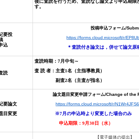
後に査読を行うため、査読なし論文より申込期限
す。
投稿申込フォーム/Submis
紀要投
https://forms.cloud.microsoft/r/EP8U
稿
申込
＊査読付き論文は，併せて論文原稿
査読時期：
7
月中旬～
査 読 者：主査
1
名（主指導教員）
査読
副査
2
名（主査が指名）
論文題目変更申請フォーム/Change of the Paper 
紀要論文
https://forms.cloud.microsoft/r/N1Wr4JFS6
題目変更
※7月の申込時より変更した場合のみ
申込期限：
9
月
30
日（水）
【電子媒体の提出】