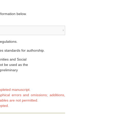
nformation below.
regulations.
s standards for authorship.
nities and Social
not be used as the
 preliminary
pleted manuscript.
aphical errors and omissions; additions,
tables are not permitted.
epted.