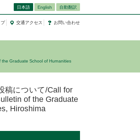
日本語
English
自動翻訳
ップ
交通
アクセス
お問
い
合
わ
せ
Graduate School of Humanities
ついて/Call for
lletin of the Graduate
es, Hiroshima