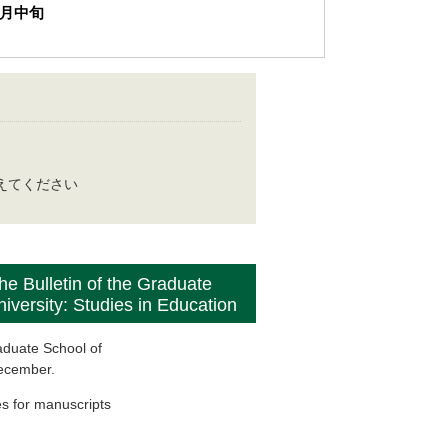
月中旬
に置き換えてください
he Bulletin of the Graduate
iversity: Studies in Education
raduate School of
December.
es for manuscripts