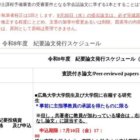
博士課程予備審査の受審要件となる学会誌論文に準ずる1本とすることは
※執筆者校正は1回とします。
9月30日（水）の提出論文は、必ず完成
を修正する程度にとどめ、文章の加筆や変更あるいは削除、図表等の内
合は、原則として原稿は受理できません。
令和8年度 紀要論文発行スケジュール
令和8年度 紀要論文発行スケジュール
査読付き論文/Peer-reviewed papers
■広島大学大学院生及び大学院に在籍する研究
＊事前に主指導教員の承認を得たものに限る
※
但し
，共著者に教員が加わっている場合は，右
紀要投稿資
なし論文」に該当する。
格 及び申込
申込期限：
7
月
10
日（金）
17
：
0