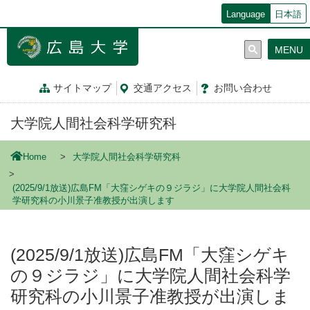
メ
Language
日本語
イ
ン
MENU
コ
ン
テ
サイトマップ
交通
アクセス
お問
い
合
わ
せ
ン
ツ
大学院人間社会科学研究科
に
移
動
Home
大学院人間社会科学研究科
(2025/9/1放送)広島FM「大窪シゲキの９ジラジ」に大学院人間社会科
学研究科の小川景子准教授が出演します
(2025/9/1放送)広島FM「大窪シゲキ
の９ジラジ」に大学院人間社会科学
研究科の小川景子准教授が出演しま