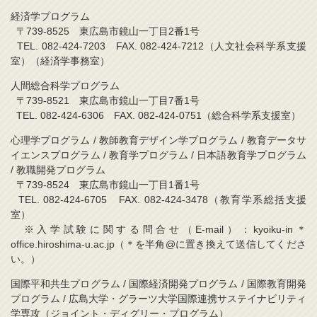
経済学プログラム
〒739-8525 東広島市鏡山一丁目2番1号
TEL. 082-424-7203 FAX. 082-424-7212（人文社会科学系支援
室）（経済学事務室）
人間総合科学プログラム
〒739-8521 東広島市鏡山一丁目7番1号
TEL. 082-424-6306 FAX. 082-424-0751（総合科学系支援室）
心理学プログラム / 教師教育デザイン学プログラム / 教育データサ
イエンスプログラム / 教育学プログラム / 日本語教育学プログラム
/ 教職開発プログラム
〒739-8524 東広島市鏡山一丁目1番1号
TEL. 082-424-6705 FAX. 082-424-3478（教育学系総括支援
室）
※入学試験に関する問合せ（E-mail）：kyoiku-in＊
office.hiroshima-u.ac.jp（＊を半角@に置き換えて送信してくださ
い。）
国際平和共生プログラム / 国際経済開発プログラム / 国際教育開発
プログラム / 広島大学・グラーツ大学国際連携サステイナビリティ
学専攻（ジョイント・ディグリー・プログラム）