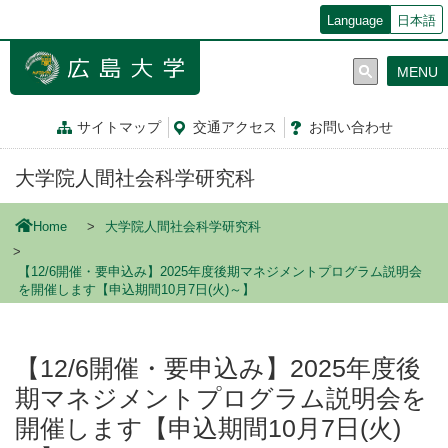
メ
Language
日本語
イ
ン
MENU
コ
ン
テ
サイトマップ
交通
アクセス
お問
い
合
わ
せ
ン
ツ
大学院人間社会科学研究科
に
移
動
Home
大学院人間社会科学研究科
【12/6開催・要申込み】2025年度後期マネジメントプログラム説明会
を開催します【申込期間10月7日(火)～】
【12/6開催・要申込み】2025年度後
期マネジメントプログラム説明会を
開催します【申込期間10月7日(火)