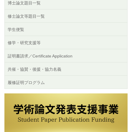
博士論文題目一覧
修士論文等題目一覧
学生便覧
修学・研究支援等
証明書請求／Certificate Application
共催・協賛・後援・協力名義
履修証明プログラム