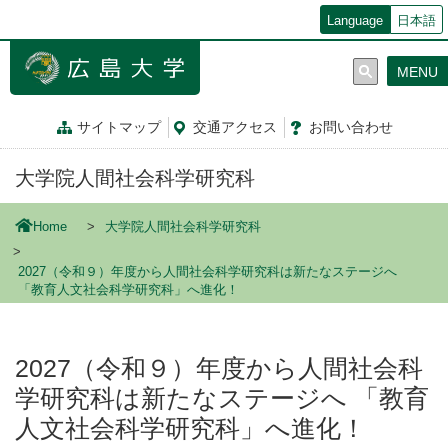
メ
Language
日本語
イ
ン
MENU
コ
ン
テ
サイトマップ
交通
アクセス
お問
い
合
わ
せ
ン
ツ
大学院人間社会科学研究科
に
移
動
Home
大学院人間社会科学研究科
2027（令和９）年度から人間社会科学研究科は新たなステージへ
「教育人文社会科学研究科」へ進化！
2027（令和９）年度から人間社会科
学研究科は新たなステージへ 「教育
人文社会科学研究科」へ進化！