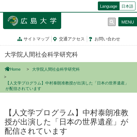
メ
Language
日本語
イ
ン
MENU
コ
ン
テ
サイトマップ
交通
アクセス
お問
い
合
わ
せ
ン
ツ
大学院人間社会科学研究科
に
移
動
Home
大学院人間社会科学研究科
【人文学プログラム】中村泰朗准教授が出演した「日本の世界遺産」
が配信されています
【人文学プログラム】中村泰朗准教
授が出演した「日本の世界遺産」が
配信されています