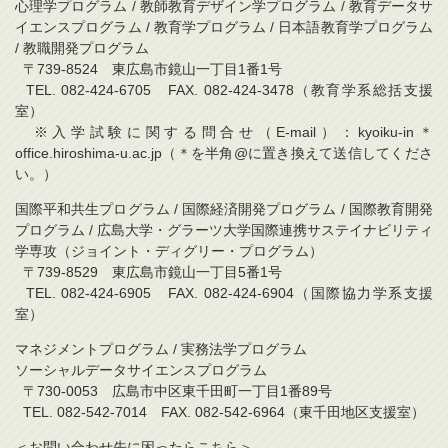
心理学プログラム / 教師教育デザイン学プログラム / 教育データサ
イエンスプログラム / 教育学プログラム / 日本語教育学プログラム
/ 教職開発プログラム
〒739-8524 東広島市鏡山一丁目1番1号
TEL. 082-424-6705 FAX. 082-424-3478（教育学系総括支援
室）
※入学試験に関する問合せ（E-mail）：kyoiku-in＊
office.hiroshima-u.ac.jp（＊を半角@に置き換えて送信してくださ
い。）
国際平和共生プログラム / 国際経済開発プログラム / 国際教育開発
プログラム / 広島大学・グラーツ大学国際連携サステイナビリティ
学専攻（ジョイント・ディグリー・プログラム）
〒739-8529 東広島市鏡山一丁目5番1号
TEL. 082-424-6905 FAX. 082-424-6904（国際協力学系支援
室）
マネジメントプログラム / 実務法学プログラム
ソーシャルデータサイエンスプログラム
〒730-0053 広島市中区東千田町一丁目1番89号
TEL. 082-542-7014 FAX. 082-542-6964（東千田地区支援室）
＜お問い合わせ先に困ったらこちら＞