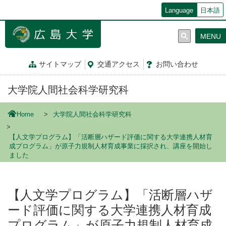
メ
Language
日本語
イ
ン
MENU
コ
ン
テ
サイトマップ
交通
アクセス
お問
い
合
わ
せ
ン
ツ
大学院人間社会科学研究科
に
移
動
Home
大学院人間社会科学研究科
【人文学プログラム】「活断層ハザード評価に関する大学連携人材育
成プログラム」が原子力規制人材育成事業に採択され、講座を開始し
ました
【人文学プログラム】「活断層ハザ
ード評価に関する大学連携人材育成
プログラム」が原子力規制人材育成