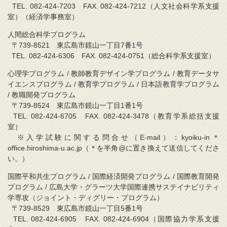
TEL. 082-424-7203 FAX. 082-424-7212（人文社会科学系支援
室）（経済学事務室）
人間総合科学プログラム
〒739-8521 東広島市鏡山一丁目7番1号
TEL. 082-424-6306 FAX. 082-424-0751（総合科学系支援室）
心理学プログラム / 教師教育デザイン学プログラム / 教育データサ
イエンスプログラム / 教育学プログラム / 日本語教育学プログラム
/ 教職開発プログラム
〒739-8524 東広島市鏡山一丁目1番1号
TEL. 082-424-6705 FAX. 082-424-3478（教育学系総括支援
室）
※入学試験に関する問合せ（E-mail）：kyoiku-in＊
office.hiroshima-u.ac.jp（＊を半角@に置き換えて送信してくださ
い。）
国際平和共生プログラム / 国際経済開発プログラム / 国際教育開発
プログラム / 広島大学・グラーツ大学国際連携サステイナビリティ
学専攻（ジョイント・ディグリー・プログラム）
〒739-8529 東広島市鏡山一丁目5番1号
TEL. 082-424-6905 FAX. 082-424-6904（国際協力学系支援