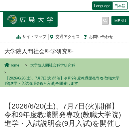
メ
Language
日本語
イ
ン
MENU
コ
ン
テ
サイトマップ
交通
アクセス
お問
い
合
わ
せ
ン
ツ
大学院人間社会科学研究科
に
移
動
Home
大学院人間社会科学研究科
【2026/6/20(土)、7月7日(火)開催】令和9年度教職開発専攻(教職大学
院)進学・入試説明会(9月入試)を開催します
【2026/6/20(土)、7月7日(火)開催】
令和9年度教職開発専攻(教職大学院)
進学・入試説明会(9月入試)を開催し