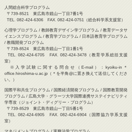
人間総合科学プログラム
〒739-8521 東広島市鏡山一丁目7番1号
TEL. 082-424-6306 FAX. 082-424-0751（総合科学系支援室）
心理学プログラム / 教師教育デザイン学プログラム / 教育データサ
イエンスプログラム / 教育学プログラム / 日本語教育学プログラム
/ 教職開発プログラム
〒739-8524 東広島市鏡山一丁目1番1号
TEL. 082-424-6705 FAX. 082-424-3478（教育学系総括支援
室）
※入学試験に関する問合せ（E-mail）：kyoiku-in＊
office.hiroshima-u.ac.jp（＊を半角@に置き換えて送信してくださ
い。）
国際平和共生プログラム / 国際経済開発プログラム / 国際教育開発
プログラム / 広島大学・グラーツ大学国際連携サステイナビリティ
学専攻（ジョイント・ディグリー・プログラム）
〒739-8529 東広島市鏡山一丁目5番1号
TEL. 082-424-6905 FAX. 082-424-6904（国際協力学系支援
室）
マネジメントプログラム / 実務法学プログラム