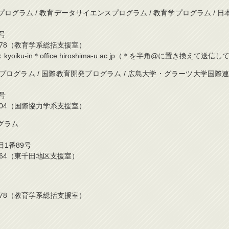
ログラム / 教育データサイエンスプログラム / 教育学プログラム / 
号
424-3478（教育学系総括支援室）
iku-in＊office.hiroshima-u.ac.jp（＊を半角@に置き換えて送
発プログラム / 国際教育開発プログラム / 広島大学・グラーツ大学国
番1号
424-6904（国際協力学系支援室）
グラム
丁目1番89号
42-6964（東千田地区支援室）
424-3478（教育学系総括支援室）