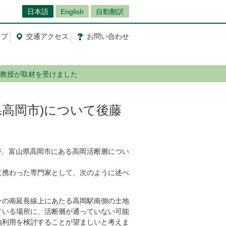
日本語
English
自動翻訳
ップ
交通
アクセス
お問
い
合
わ
せ
昭教授が取材を受けました
県高岡市)について後藤
が、富山県高岡市にある高岡活断層につい
携わった専門家として、次のように述べ
その南延長線上にあたる高岡駅南側の土地
ている場所に、活断層が通っていない可能
地利用を検討することが望ましいと考えま