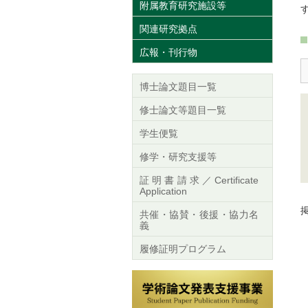
附属教育研究施設等
関連研究拠点
広報・刊行物
博士論文題目一覧
修士論文等題目一覧
学生便覧
修学・研究支援等
証明書請求／Certificate
Application
掲
共催・協賛・後援・協力名
義
履修証明プログラム