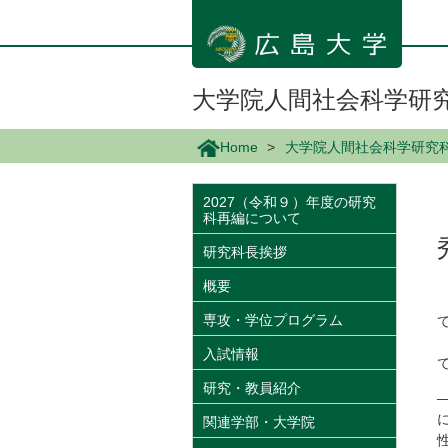
メ
イ
ン
コ
ン
大学院人間社会科学研
テ
ン
Home
大学院人間社会科学研究
ツ
に
移
2027（令和９）年度の研究
科再編について
動
研究科長挨拶
概要
専攻・学位プログラム
入試情報
研究・教員紹介
関連学部・大学院