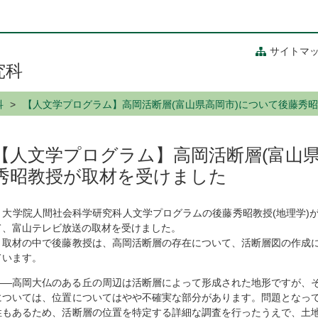
サイトマ
究科
科
【人文学プログラム】高岡活断層(富山県高岡市)について後藤秀
【人文学プログラム】高岡活断層(富山
秀昭教授が取材を受けました
大学院人間社会科学研究科人文学プログラムの後藤秀昭教授(地理学)
て、富山テレビ放送の取材を受けました。
取材の中で後藤教授は、高岡活断層の存在について、活断層図の作成に
ています。
——高岡大仏のある丘の周辺は活断層によって形成された地形ですが、
については、位置についてはやや不確実な部分があります。問題となっ
性もあるため、活断層の位置を特定する詳細な調査を行ったうえで、土