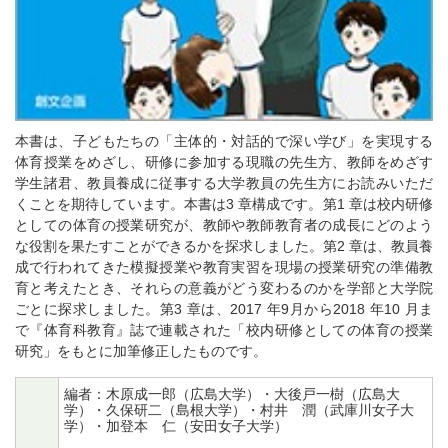
本書は、子どもたちの「主体的・対話的で深い学び」を実現する
体育授業をめざし、研修に参加する現職の先生方、教師をめざす
学生諸君、教員養成に従事する大学教員の先生方にお読みいただ
くことを期待しています。本書は3 章構成です。第1 章は校内研修
としての体育の授業研究が、教師や教師教育者の成長にどのよう
な役割を果たすことができるかを探求しました。第2 章は、教員養
成で行われてきた模擬授業や教育実習を現場の授業研究の準備教
育と考えたとき、それらの意義がどう変わるのかを学部と大学院
ごとに探求しました。第3 章は、2017 年9月から2018 年10 月ま
で『体育科教育』誌で連載された「校内研修としての体育の授業
研究」をもとに加筆修正したものです。
編者：木原成一郎（広島大学）・大後戸一樹（広島大
学）・久保研二（島根大学）・村井 潤（武庫川女子大
学）・加登本 仁（安田女子大学）