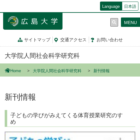
メ
Language
日本語
イ
ン
MENU
コ
ン
テ
サイトマップ
交通
アクセス
お問
い
合
わ
せ
ン
ツ
大学院人間社会科学研究科
に
移
動
Home
大学院人間社会科学研究科
新刊情報
新刊情報
子どもの学びがみえてくる体育授業研究のすゝ
め