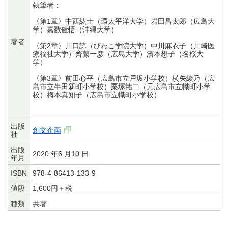
執筆者：
〈第1章〉中西紘士（環太平洋大学）岩田昌太郎（広島大
学）嘉数健悟（沖縄大学）
著者
〈第2章〉川口諒（びわこ学院大学）中川麻衣子（川崎医
療福祉大学）齊藤一彦（広島大学）濱本想子（名桜大
学）
〈第3章〉前田心平（広島市立戸坂小学校）横矢綾乃（広
島市立牛田新町小学校）栗塚祐二（元広島市立幟町小学
校）梅本真知子（広島市立幟町小学校）
出版
創文企画
社
出版
2020 年6 月10 日
年月
ISBN
978-4-86413-133-9
値段
1,600円＋税
種類
共著