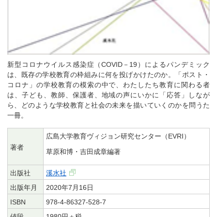
新型コロナウイルス感染症（COVID－19）によるパンデミック
は、既存の学校教育の枠組みに何を投げかけたのか。「ポスト・
コロナ」の学校教育の模索の中で、わたしたち教育に関わる者
は、子ども、教師、保護者、地域の声にいかに「応答」しなが
ら、どのような学校教育と社会の未来を描いていくのかを問うた
一冊。
広島大学教育ヴィジョン研究センター（EVRI）
著者
草原和博・吉田成章編著
出版社
溪水社
出版年月
2020年7月16日
ISBN
978-4-86327-528-7
値段
1980円＋税