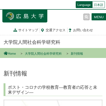
メ
Language
日本語
イ
ン
MENU
コ
ン
テ
サイトマップ
交通
アクセス
お問
い
合
わ
せ
ン
ツ
大学院人間社会科学研究科
に
移
動
Home
大学院人間社会科学研究科
新刊情報
新刊情報
ポスト・コロナの学校教育—教育者の応答と未
来デザイン—