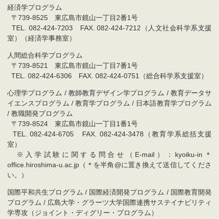
経済学プログラム
〒739-8525 東広島市鏡山一丁目2番1号
TEL. 082-424-7203 FAX. 082-424-7212（人文社会科学系支援
室）（経済学事務室）
人間総合科学プログラム
〒739-8521 東広島市鏡山一丁目7番1号
TEL. 082-424-6306 FAX. 082-424-0751（総合科学系支援室）
心理学プログラム / 教師教育デザイン学プログラム / 教育データサ
イエンスプログラム / 教育学プログラム / 日本語教育学プログラム
/ 教職開発プログラム
〒739-8524 東広島市鏡山一丁目1番1号
TEL. 082-424-6705 FAX. 082-424-3478（教育学系総括支援
室）
※入学試験に関する問合せ（E-mail）：kyoiku-in＊
office.hiroshima-u.ac.jp（＊を半角@に置き換えて送信してくださ
い。）
国際平和共生プログラム / 国際経済開発プログラム / 国際教育開発
プログラム / 広島大学・グラーツ大学国際連携サステイナビリティ
学専攻（ジョイント・ディグリー・プログラム）