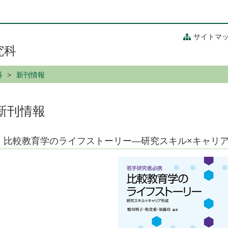
サイトマ
究科
科
新刊情報
新刊情報
比較教育学のライフストーリー―研究スキル×キャリ