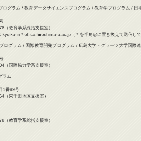
ログラム / 教育データサイエンスプログラム / 教育学プログラム / 
号
424-3478（教育学系総括支援室）
iku-in＊office.hiroshima-u.ac.jp（＊を半角@に置き換えて送
発プログラム / 国際教育開発プログラム / 広島大学・グラーツ大学国
番1号
424-6904（国際協力学系支援室）
グラム
丁目1番89号
42-6964（東千田地区支援室）
424-3478（教育学系総括支援室）