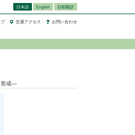
日本語
English
自動翻訳
ップ
交通
アクセス
お問
い
合
わ
せ
ア形成―