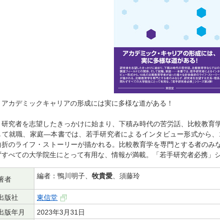
アカデミックキャリアの形成には実に多様な道がある！
研究者を志望したきっかけに始まり、下積み時代の苦労話、比較教育学
して就職、家庭―本書では、若手研究者によるインタビュー形式から、
曲折のライフ・ストーリーが描かれる。比較教育学を専門とする者のみ
ずすべての大学院生にとって有用な、情報が満載。「若手研究者必携」シ
編者：鴨川明子、
牧貴愛
、須藤玲
著者
出版社
東信堂
出版年月
2023年3月31日