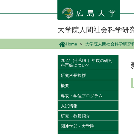
メ
イ
ン
コ
ン
大学院人間社会科学研
テ
ン
Home
大学院人間社会科学研究
ツ
に
移
2027（令和９）年度の研究
科再編について
動
研究科長挨拶
概要
専攻・学位プログラム
入試情報
研究・教員紹介
関連学部・大学院