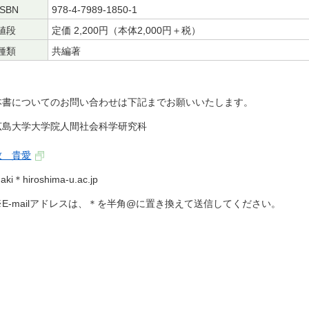
ISBN
978-4-7989-1850-1
値段
定価 2,200円（本体2,000円＋税）
種類
共編著
本書についてのお問い合わせは下記までお願いいたします。
広島大学大学院人間社会科学研究科
牧 貴愛
aki＊hiroshima-u.ac.jp
※E-mailアドレスは、＊を半角@に置き換えて送信してください。