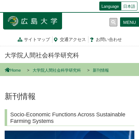
メ
Language
日本語
イ
ン
MENU
コ
ン
テ
サイトマップ
交通
アクセス
お問
い
合
わ
せ
ン
ツ
大学院人間社会科学研究科
に
移
動
Home
大学院人間社会科学研究科
新刊情報
新刊情報
Socio-Economic Functions Across Sustainable
Farming Systems