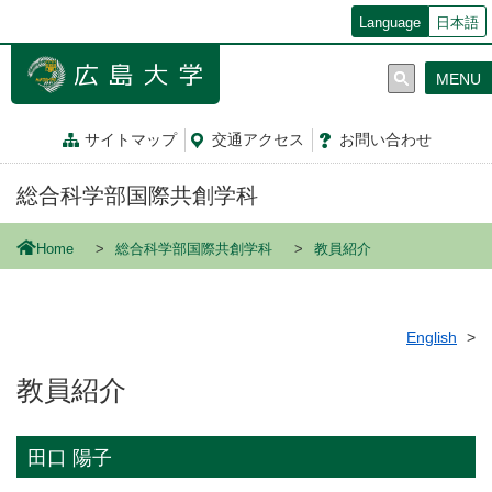
メ
Language
日本語
イ
ン
MENU
コ
ン
テ
サイトマップ
交通
アクセス
お問
い
合
わ
せ
ン
ツ
総合科学部国際共創学科
に
移
動
Home
総合科学部国際共創学科
教員紹介
English
教員紹介
田口 陽子