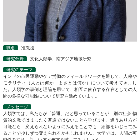
職名
准教授
研究分野
文化人類学、南アジア地域研究
研究のテーマ
インドの市民運動やケア労働のフィールドワークを通して、人格や
モラリティ（人とは何か、よさとは何か）について考えてきまし
た。人類学の事例と理論を用いて、相互に依存する存在としての人
間の多様な可能性について研究を進めています。
メッセージ
人類学では、私たちが「普通」だと思っていることが、別の社会-物
質的文脈ではまったく普通ではないことを学びます。違うあり方が
可能なら、変えられないようにみえることでも、細部をいじってみ
ることで少しずつ変えられるかもしれません。大学では、人間の可
能性を探り、新しいアイデアを試してみましょう。