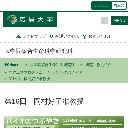
メ
Language
日本語
イ
ン
MENU
コ
ン
テ
サイトマップ
交通
アクセス
お問
い
合
わ
せ
ン
ツ
大学院統合生命科学研究科
に
移
動
Home
大学院統合生命科学研究科
研究・教員紹介
生物工学プログラム
バイオのつぶやき
第16回 岡村好子准教授
第16回 岡村好子准教授