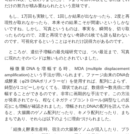
だけの努力が積み重ねられたという意味です。
もし、1万回も実験して、1回しか結果が出なかったら、2度と再
現性が取れなかったら、本来その結果こそが間違いというしかな
いですね。しかし、写真というものは、事実を、瞬間を、切り取
ったものなので、2度と再現できない奇跡の1枚でも誰も疑わない
のです。可視化するということはそれだけ説得力があるのです。
ところが、遺伝子増幅の最先端研究では、つい最近まで、写真
に現れたそのバンドは無いものとされていました。
極微量DNAを増幅する時、MDA (multiple displacement
amplification)という手法が用いられます。ファージ由来のDNA合
成酵素（φ29 DNAポリメラーゼ）を使用すれば、配列によらず、
鋳型が1コピーしかなくても、環状であれば、数億倍〜数兆倍に増
幅することができるのです。非常に画期的な手法です。この方法
が発表されてから、程なくネガティブコントロール(鋳型なしの反
応)にも増幅が確認されました。増幅されたDNAの配列を読んでみ
ると、大腸菌のゲノム配列だったり、キメラ配列だったり、まち
まちであり、それらは以下のように理由づけられました。
「組換え酵素生産時、宿主の大腸菌ゲノムが混入したり、プラ