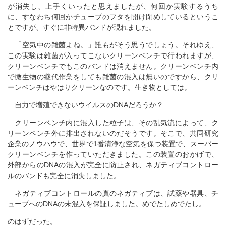
が消失し、上手くいったと思えましたが、何回か実験するうち
に、すなわち何回かチューブのフタを開け閉めしているというこ
とですが、すぐに非特異バンドが現れました。
「空気中の雑菌よね。」誰もがそう思うでしょう。それゆえ、
この実験は雑菌が入ってこないクリーンベンチで行われますが、
クリーンベンチでもこのバンドは消えません。クリーンベンチ内
で微生物の継代作業をしても雑菌の混入は無いのですから、クリ
ーンベンチはやはりクリーンなのです。生き物としては。
自力で増殖できないウイルスのDNAだろうか？
クリーンベンチ内に混入した粒子は、その乱気流によって、ク
リーンベンチ外に排出されないのだそうです。そこで、共同研究
企業のノウハウで、世界で1番清浄な空気を保つ装置で、スーパー
クリーンベンチを作っていただきました。この装置のおかげで、
外部からのDNAの混入が完全に防止され、ネガティブコントロー
ルのバンドも完全に消失しました。
ネガティブコントロールの真のネガティブは、試薬や器具、チ
ューブへのDNAの未混入を保証しました。めでたしめでたし。
のはずだった。