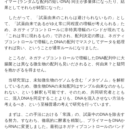
イマー (ランダムな配列の短いDNA) 同士が多量体になったり、結
果としてそれらが鋳型になった」
したがって、「試薬由来のこれらは避けられないもの」とし
て、「試薬由来であるがゆえ常に同程度の増幅が考えられる」た
め、ネガティブコントロールに非特異増幅のバンドが現れても
「これは常に現れるもの」で許され、配列決定の際は、ネガティ
ブコントロールで増幅したDNAの配列でマスクしてデータを処理
すれば良い、ということが通常ルールになりました。
ところが、ネガティブコントロールで増幅したDNA配列中に大
腸菌とは異なる微生物の配列も見いだされると、何由来？と疑問
を抱かざるを得ません。
当研究室は、未知微生物のゲノムを含む「メタゲノム」を解析
しているため、微生物DNAの未知配列はサンプル由来なのかもし
れない、という解釈も可能です。そのため、共同研究者ととも
に、混入DNAを同定することよりも、DNAを混入させない方法を
考えるべき、という至極普通の考えで研究を行っています。
まずは、この手法における「常識」の、試薬中のDNAを除去す
る努力。すなわち、徹底的に酵素を精製し、プライマーをDNAか
らRNAに変更しました。最初はネガティブコントロールのバンド