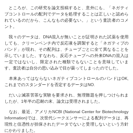
ところが、この研究を論文投稿すると、意外にも、「ネガティ
ブコントロールの配列でデータを処理することは正しいと認めら
れているのだから、こんなもの必要ない。」という査読者のコメ
ント。
我々のデータは、DNA混入が無いことが証明された試薬を使用
しても、クリーンベンチ内で反応液を調製すると「ネガティブの
バンド」が現れ、その配列は、チューブごとに全て異なることを
示していました。すなわち、反応チューブへの外来DNAの混入は
一定ではないし、限定された種類でもないことを意味していま
す。査読者は自分の思い込みで目が曇ってしまったのでした。
本来あってはならないネガティブコントロールのバンドはOK,
これまでのスタンダードを否定するデータはNO.
だいぶ滅茶苦茶な実験を要求され、無理難題を押しつけられま
したが、1年半の忍耐の末、論文は受理されました。
なお、最近、アメリカNCBI (National Center for Biotechnology
Information)では、次世代シークエンサーによる配列データは、再
現性と信憑性が担保されたデータでないと受理しないという方針
にかわりました。