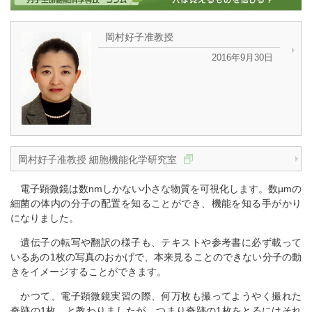
岡村好子准教授
2016年9月30日
岡村好子准教授 細胞機能化学研究室
電子顕微鏡は数nmしかない小さな物質を可視化します。数µmの
細菌の体内の分子の配置を知ることができ、機能を知る手がかり
になりました。
遺伝子の転写や翻訳の様子も、テキストや参考書に必ず載って
いるあの1枚の写真のおかげで、本来見ることのできない分子の動
きをイメージすることができます。
かつて、電子顕微鏡実習の際、何万枚も撮ってようやく撮れた
奇跡の1枚、と教わりましたが、つまり奇跡の1枚をとるにはそれ