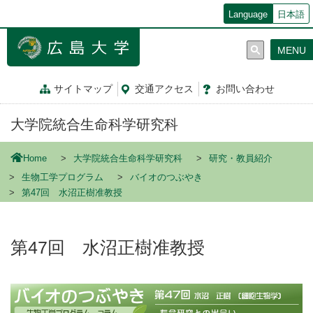
メ
Language
日本語
イ
ン
MENU
コ
ン
テ
サイトマップ
交通
アクセス
お問
い
合
わ
せ
ン
ツ
大学院統合生命科学研究科
に
移
動
Home
大学院統合生命科学研究科
研究・教員紹介
生物工学プログラム
バイオのつぶやき
第47回 水沼正樹准教授
第47回 水沼正樹准教授