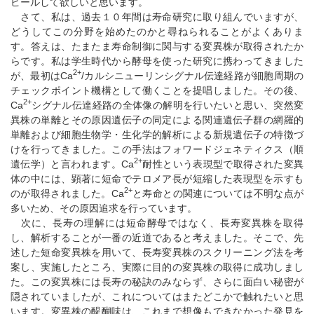
ピールして欲しいと思います。
さて、私は、過去１０年間は寿命研究に取り組んでいますが、
どうしてこの分野を始めたのかと尋ねられることがよくありま
す。答えは、たまたま寿命制御に関与する変異株が取得されたか
らです。私は学生時代から酵母を使った研究に携わってきました
2+
が、最初はCa
/カルシニューリンシグナル伝達経路が細胞周期の
チェックポイント機構として働くことを提唱しました。その後、
2+
Ca
シグナル伝達経路の全体像の解明を行いたいと思い、突然変
異株の単離とその原因遺伝子の同定による関連遺伝子群の網羅的
単離および細胞生物学・生化学的解析による新規遺伝子の特徴づ
けを行ってきました。この手法はフォワードジェネティクス（順
2+
遺伝学）と言われます。Ca
耐性という表現型で取得された変異
体の中には、顕著に短命でテロメア長が短縮した表現型を示すも
2+
のが取得されました。Ca
と寿命との関連については不明な点が
多いため、その原因追求を行っています。
次に、長寿の理解には短命酵母ではなく、長寿変異株を取得
し、解析することが一番の近道であると考えました。そこで、先
述した短命変異株を用いて、長寿変異株のスクリーニング法を考
案し、実施したところ、実際に目的の変異株の取得に成功しまし
た。この変異株には長寿の秘訣のみならず、さらに面白い秘密が
隠されていましたが、これについてはまたどこかで触れたいと思
います。変異株の醍醐味は、これまで想像もできなかった発見を