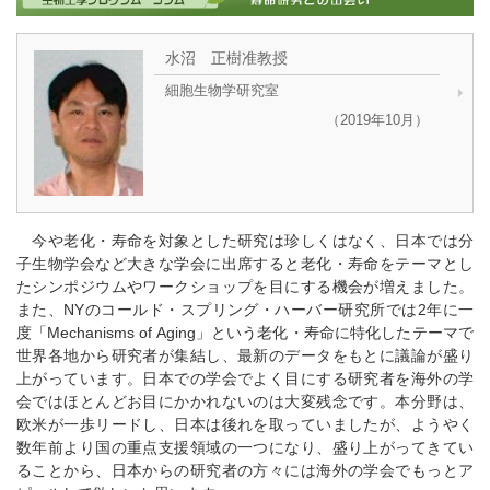
水沼 正樹准教授
細胞生物学研究室
（2019年10月）
今や老化・寿命を対象とした研究は珍しくはなく、日本では分
子生物学会など大きな学会に出席すると老化・寿命をテーマとし
たシンポジウムやワークショップを目にする機会が増えました。
また、NYのコールド・スプリング・ハーバー研究所では2年に一
度「Mechanisms of Aging」という老化・寿命に特化したテーマで
世界各地から研究者が集結し、最新のデータをもとに議論が盛り
上がっています。日本での学会でよく目にする研究者を海外の学
会ではほとんどお目にかかれないのは大変残念です。本分野は、
欧米が一歩リードし、日本は後れを取っていましたが、ようやく
数年前より国の重点支援領域の一つになり、盛り上がってきてい
ることから、日本からの研究者の方々には海外の学会でもっとア