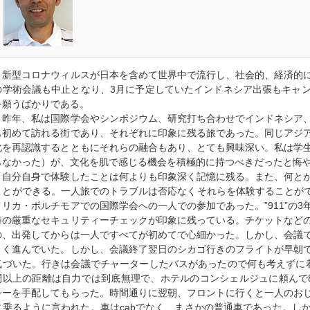
新型コロナウィルスが日本を含めて世界中で流行し、社会的、経済的に
の学術会議も中止となり、3月に予定していたインドネシア出張もキャ
を願うばかりである。
昨年、私は国際学会やシンポジウム、研究打ち合わせでインドネシア、
も初めて訪れる街であり、それぞれに印象に残る旅であった。同じアジ
化を再認識するとともにそれらの融合もあり、とても興味深い。私は学
らなかった）が、文化を肌で感じる機会を積極的に持つべきだったと悔
自分自身で体験したことは何よりも印象深く記憶に残る。また、何とか
ことができる。一人旅でのトラブルは否応なくそれらを体験することができ
メリカ・ボルチモアでの国際学会への一人での参加であった。”911”の
時の厳重なセキュリティーチェックが印象に残っている。チケットなど
の、出発してからは一人ですべてが初めてで心細かった。しかし、会議
まく進んでいた。しかし、会議終了翌日のシカゴ行きのフライトが早朝
気づいた。行きは会議でチャーターしたバスがあったので何も考えずに
間以上の距離は自力では到底無理で、ホテルのコンシェルジュに頼んで
シーを手配してもらった。時間通りに翌朝、フロントに行くと一人のお
に乗るように言われた。車はcabでなく、まさかの普通車であった。し