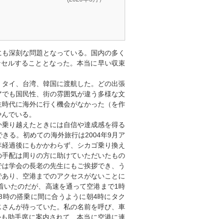
も深刻な問題となっている。国内の多く
ンセルすることとなった。本当に早い収束
タイ、台湾、韓国に渡航した。どの出張
アでも国民性、街の雰囲気が違う多様な文
生時代に海外に行く機会がなかった（を作
やんでいる。
乗り越えたときには自信や達成感を得る
る。初めての海外旅行は2004年9月ア
3年経過後にもかかわらず、シカゴ乗り換え
の手配は周りの方に助けていただいたもの
では学会の長老の先生にもご挨拶でき、う
であり、空港までのアクセスがないことに
着いたのだが、高速を通って空港まで1時
8時の搭乗に間に合うように朝4時にタク
じさんが待っていた。私の名前を呼び、車
かも助手席に案内されて、本当に空港に連