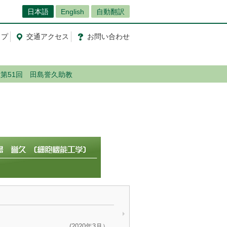
日本語
English
自動翻訳
ップ
交通
アクセス
お問
い
合
わ
せ
第51回 田島誉久助教
(2020年3月）