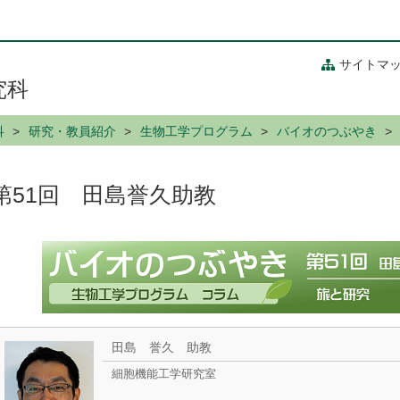
サイトマ
究科
科
研究・教員紹介
生物工学プログラム
バイオのつぶやき
第51回 田島誉久助教
田島 誉久 助教
細胞機能工学研究室