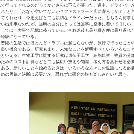
れて行ってくれるのだろうかとさらに不安が募った。道中、ドライバー
くれたり、「おなか空いてないか？ファストフード店に寄ろうか？」と
してくれたり、今思えばとても親切なドライバーだった。もちろん何事
ない出来事なのだが、当時の自分にとっては無事に空港に着いてほしい
としては一大事で記憶に残っている。それ以後も乗り継ぎ便に乗り遅れ
い経験になっている。
普段の生活ではほとんどトラブルは起こらないが、旅行で行ったことの
る良い機会である。研究もまた、未知なことを解明すべくいろいろなこ
険といえる。生物工学に関する研究は遺伝子工学、細胞観察、物質の分
のためのコスト計算などとても幅広い技術や知識、考え方をあわせる必
もある。新しいことを始めるときは、いろいろな方々にお世話になる必
ための勇気と決断は必要だが、恐れずに研究の旅も楽しみたいと思う。