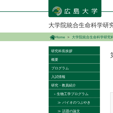
メ
イ
ン
コ
ン
大学院統合生命科学研
テ
ン
Home
大学院統合生命科学研究
ツ
に
移
研究科長挨拶
動
概要
プログラム
入試情報
研究・教員紹介
生物工学プログラム
バイオのつぶやき
話題の論文