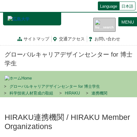
メ
Language
日本語
イ
ン
MENU
コ
ン
テ
サイトマップ
交通
アクセス
お問
い
合
わ
せ
ン
ツ
グローバルキャリアデザインセンター for 博士
に
移
学生
動
Home
グローバルキャリアデザインセンター for 博士学生
科学技術人材育成の取組
HIRAKU
連携機関
HIRAKU連携機関 / HIRAKU Member
Organizations