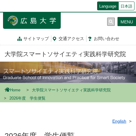
メ
Language
日本語
イ
ン
MENU
コ
ン
テ
サイトマップ
交通
アクセス
お問
い
合
わ
せ
ン
ツ
大学院スマートソサイエティ実践科学研究院
に
移
動
Home
大学院スマートソサイエティ実践科学研究院
2026年度 学生便覧
English
2026年度 学生便覧