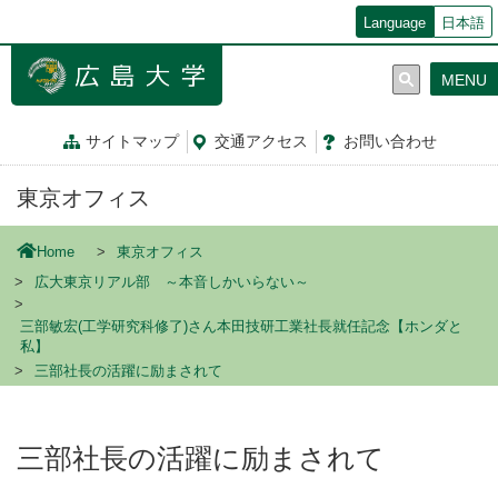
メ
Language
日本語
イ
ン
MENU
コ
ン
テ
サイトマップ
交通
アクセス
お問
い
合
わ
せ
ン
ツ
東京オフィス
に
移
動
Home
東京オフィス
広大東京リアル部 ～本音しかいらない～
三部敏宏(工学研究科修了)さん本田技研工業社長就任記念【ホンダと
私】
三部社長の活躍に励まされて
三部社長の活躍に励まされて