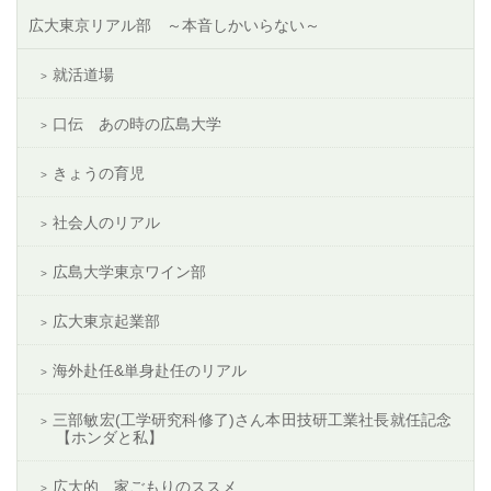
広大東京リアル部 ～本音しかいらない～
就活道場
口伝 あの時の広島大学
きょうの育児
社会人のリアル
広島大学東京ワイン部
広大東京起業部
海外赴任&単身赴任のリアル
三部敏宏(工学研究科修了)さん本田技研工業社長就任記念
【ホンダと私】
広大的 家ごもりのススメ