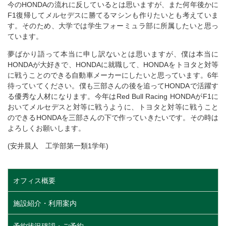
今のHONDAの流れに反しているとは思いますが、また何年後かに
F1復帰してメルセデスに勝てるマシンも作りたいとも考えていま
す。そのため、大学では学生フォーミュラ部に所属したいと思っ
ています。
夢ばかり語って本当に申し訳ないとは思いますが、僕は本当に
HONDAが大好きで、HONDAに就職して、HONDAをトヨタと対等
に戦うことのできる自動車メーカーにしたいと思っています。6年
待っていてください。僕も三部さんの後を追ってHONDAで活躍す
る優秀な人材になります。今年はRed Bull Racing HONDAがF1に
おいてメルセデスと対等に戦うように、トヨタと対等に戦うこと
のできるHONDAを三部さんの下で作っていきたいです。その時は
よろしくお願いします。
(安井晨人 工学部第一類1学年)
オフィス概要
施設紹介・利用案内