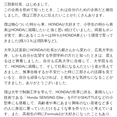
三部新社長、はじめまして。
この企画を初めて知ったとき、これは自分のための企画だと確信
しました。僕は三部さんに伝えたいことがたくさんあります。
僕は物心ついた時から車、HONDAが大好きで、小学生の時から将
来はHONDAに就職したいと強く思い続けていました。両親もホン
ダ党で、家にあるミニカーは99％がHONDA車という環境で育って
きました(残り1％は消防車など)。
大学入試直前にHONDAの社長が八郷さんから変わり、広島大学出
身、しかも自分が志望する学部学科の方だと知ったときは、震え
るほど興奮しました。自分も広島大学に合格して、大学院を出
て、HONDAに就職して、そして社長になるんだという道が見えて
きました。無事合格するか不安だった時に三部さんの活躍を見て
いると、自分も頑張らなければ、と前向きな気持ちになることが
できました。ありがとうございました.
僕は大学で制御工学を学んで、HONDAの世界に誇る、素晴らしい
技術である「Honda SENSING Elite」をFITやSHUTTLEなどの小
型車にも搭載して、高齢者や車にあまり興味のない若者など多く
の人に身近に乗っていただけるような車を作りたいと考えていま
す。また、高校生の時にFormula1が大好きになったこともあり、