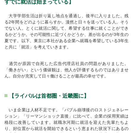
すでに就活は始まっている】
大学学部生活は折り返し地点を通過し、後半に入りました。残
る2年間をどのように暮らすか。漫然と日々を送っている人。そう
でない人。とくに就活に関して、希望する仕事に就くことができ
るかどうか。その可能性に近づくかどうか、差が出るのが3年生の
夏です。以下、東京に本社がある企業へ就職を希望している3年生
と共に「就活」を考えていきます。
過労が原因で自死した広告代理店社員の問題がありました。
「働きがい」という価値観は、他人が評価するものではありませ
ん。自分が充実して日々働けることが最高の幸せです。
【ライバルは首都圏・近畿圏に】
いま企業は人材不足です。「バブル崩壊後のロストジェネレー
ション」「リーマンショック直後」に比べて、企業の採用実績は
格段に改善しています。就職氷河期に就活を迎えた先輩たちよ
り、好位置から就活を開始できるという恵まれた状況下にあるの