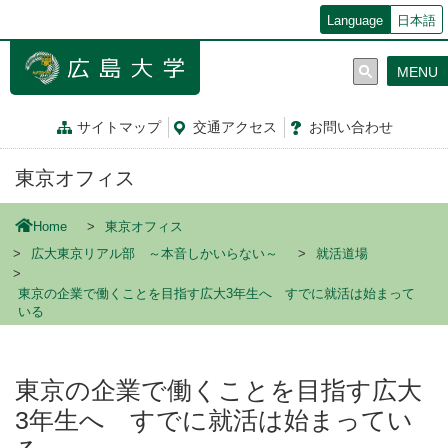
メ
Language
日本語
イ
ン
MENU
コ
ン
テ
サイトマップ
交通
アクセス
お問
い
合
わ
せ
ン
ツ
東京オフィス
に
移
動
Home
東京オフィス
広大東京リアル部 ～本音しかいらない～
就活道場
東京の企業で働くことを目指す広大3年生へ すでに就活は始まって
いる
東京の企業で働くことを目指す広大
3年生へ すでに就活は始まってい