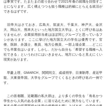
は事実です。たまたまの巡り合わせで2021年春の就職を目指すこ
とになります。広く構えつつも狙う職種は的確にとらえる就活が
できるはずです。
旧帝大はさておき、広島大、筑波大、千葉大、神戸大、金沢
大、岡山大、熊本大といった地方国立大学は、とくに呼び名はあ
りませんが、企業採用担当者はほぼ同じグループと思っているフ
シがあります。ここに挙げた地方国立大の学生は優秀です。官
僚、医師、弁護士、教員、地方公務員、一部上場企業……どこに
でも卒業生はいます。しかし、だから自分も「希望する職種へ入
社できる」というわけにはいきません。地方にいると見えにくい
現実があります。
早慶上理、GMARCH、関関同立、成成明学、日東駒専、産近甲
龍、大東亜帝国。大学をグループでくくるときの呼び名の一例で
す。
この首都圏、近畿圏の私大群は、より多くの学生を「有名かつ
学生から人気のある企業」に送り込むために努力をしています。
有名企業の採用実績が大学の偏差値を押し上げます。少子化の進