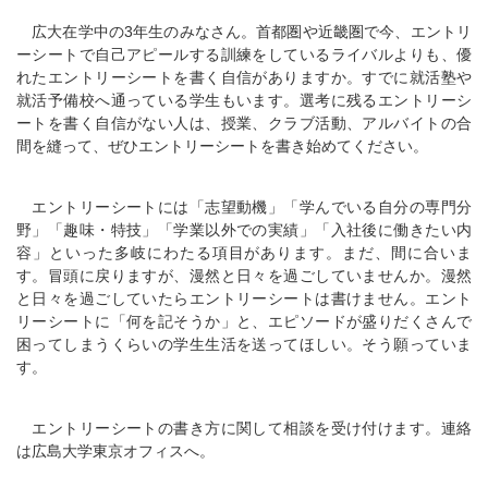
広大在学中の3年生のみなさん。首都圏や近畿圏で今、エントリ
ーシートで自己アピールする訓練をしているライバルよりも、優
れたエントリーシートを書く自信がありますか。すでに就活塾や
就活予備校へ通っている学生もいます。選考に残るエントリーシ
ートを書く自信がない人は、授業、クラブ活動、アルバイトの合
間を縫って、ぜひエントリーシートを書き始めてください。
エントリーシートには「志望動機」「学んでいる自分の専門分
野」「趣味・特技」「学業以外での実績」「入社後に働きたい内
容」といった多岐にわたる項目があります。まだ、間に合いま
す。冒頭に戻りますが、漫然と日々を過ごしていませんか。漫然
と日々を過ごしていたらエントリーシートは書けません。エント
リーシートに「何を記そうか」と、エピソードが盛りだくさんで
困ってしまうくらいの学生生活を送ってほしい。そう願っていま
す。
エントリーシートの書き方に関して相談を受け付けます。連絡
は広島大学東京オフィスへ。