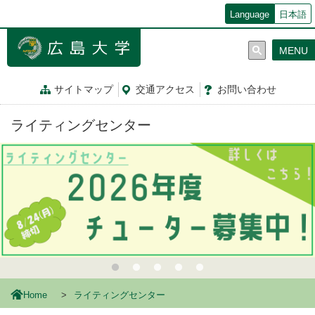
メ
Language
日本語
イ
ン
MENU
コ
ン
テ
サイトマップ
交通
アクセス
お問
い
合
わ
せ
ン
ツ
ライティングセンター
に
移
動
Home
ライティングセンター