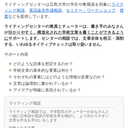
ライティングセンターは広島大学の学生や教職員を対象に
ライテ
ィング相談
、
英語論文作成相談
、
セミナー・ワークショップ
、
授
業
などを提供しています。
ライティングセンターの教員とチューターは、書き手のみなさん
が
分かりやすく、構造化された学術文章を書くことができるよう
に
サポートします。センターの相談では、文章全体を校正・添削
する、いわゆるネイティブチェックは取り扱いません。
サポート内容
どのような読者を想定するのか？
学術文章の基本的な要素は何か？
それぞれの要素にはどのような情報が必要なのか？
文章は論理的に書かれているか？
アイデアが明確に表現されているか？
ライティング相談
ライティング相談では、大学院生のチューターがみなさんと
一緒に日本語や英語の学術文章を検討し、より分かりやすい
文章を作るお手伝いをします。