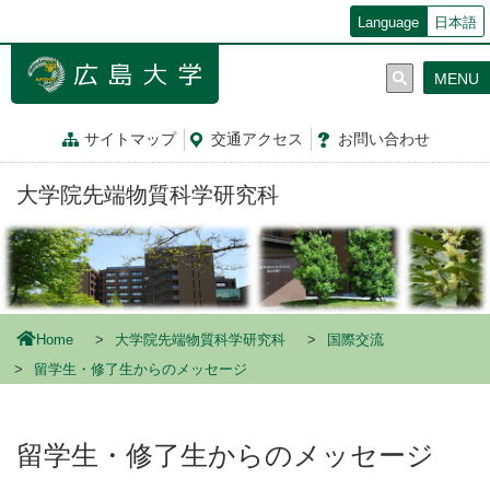
メ
Language
日本語
イ
ン
MENU
コ
ン
テ
サイトマップ
交通
アクセス
お問
い
合
わ
せ
ン
ツ
大学院先端物質科学研究科
に
移
動
Home
大学院先端物質科学研究科
国際交流
留学生・修了生からのメッセージ
留学生・修了生からのメッセージ