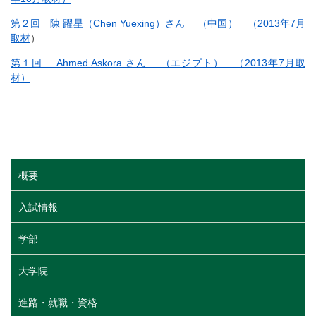
第２回 陳 躍星（Chen Yuexing）さん （中国） （2013年7月
取材
）
第１回 Ahmed Askora さん （エジプト） （2013年7月取
材）
概要
入試情報
学部
大学院
進路・就職・資格