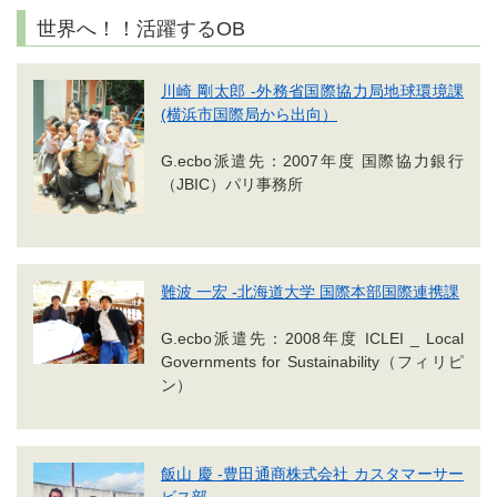
世界へ！！活躍するOB
川崎 剛太郎 -外務省国際協力局地球環境課
(横浜市国際局から出向）
G.ecbo派遣先：2007年度 国際協力銀行
（JBIC）パリ事務所
難波 一宏 -北海道大学 国際本部国際連携課
G.ecbo派遣先：2008年度 ICLEI _ Local
Governments for Sustainability（フィリピ
ン）
飯山 慶 -豊田通商株式会社 カスタマーサー
ビス部