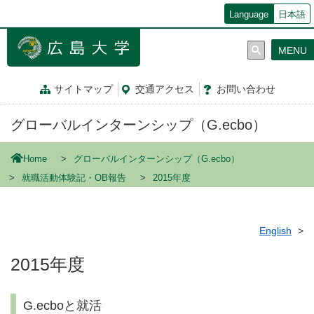
メ
Language
日本語
イ
ン
MENU
コ
ン
テ
サイトマップ
交通
アクセス
お問
い
合
わ
せ
ン
ツ
グローバルインターンシップ（G.ecbo）
に
移
動
Home
グローバルインターンシップ（G.ecbo）
就職活動体験記・OB報告
2015年度
English
2015年度
G.ecboと就活