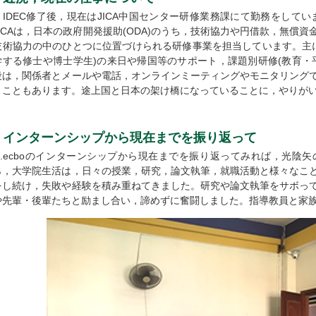
IDEC修了後，現在はJICA中国センター研修業務課にて勤務をしてい
JICAは，日本の政府開発援助(ODA)のうち，技術協力や円借款，無償
技術協力の中のひとつに位置づけられる研修事業を担当しています。主に，
学する修士や博士学生)の来日や帰国等のサポート，課題別研修(教育・
段は，関係者とメールや電話，オンラインミーティングやモニタリング
うこともあります。途上国と日本の架け橋になっていることに，やりが
インターンシップから現在までを振り返って
G.ecboのインターンシップから現在までを振り返ってみれば，光陰
ら，大学院生活は，日々の授業，研究，論文執筆，就職活動と様々なこ
をし続け，失敗や経験を積み重ねてきました。研究や論文執筆をサボっ
や先輩・後輩たちと励まし合い，諦めずに奮闘しました。指導教員と