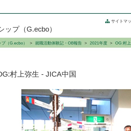
サイトマ
プ（G.ecbo）
（G.ecbo）
就職活動体験記・OB報告
2021年度
OG:村上
OG:村上弥生 - JICA中国