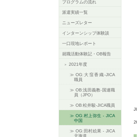
プログラムの流れ
派遣実績一覧
ニューズレター
インターンシップ体験談
一口現地レポート
就職活動体験記・OB報告
2021年度
OG:大窪香織-JICA
職員
OB:浅田義教-国連職
員（JPO）
OB:松井駿-JICA職員
OG:村上弥生 - JICA
中国
OG:田村絵果 - JICA
北海道