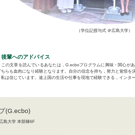
（学位記授与式 ＠広島大学）
後輩へのアドバイス
この文章を読んでいるあなたは，G.ecboプログラムに興味・関心が
どちらも血肉になり経験となります。自分の信念を持ち，努力と覚悟を
と私は信じています。途上国の生活や仕事を現地で経験できる，インタ
.ecbo)
 広島大学 本部棟6F