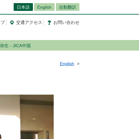
日本語
English
自動翻訳
ップ
交通
アクセス
お問
い
合
わ
せ
弥生 - JICA中国
English