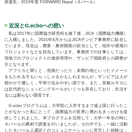
派遣先：2015年度 FORWARD Nepal（ネパール）
近況とG.ecboへの想い
私は2017年に国際協力研究科を修了後，JICA（国際協力機構）
に入構しました。2021年6月からはJICAザンビア事務所に駐在し
ています。現在は，農業・農村開発の担当として，稲作や灌漑の
プロジェクトなどを担当しています。事務所での仕事としては，
現地でのプロジェクトの進捗管理や，ザンビア国政府との調整が
主となります。
アフリカと聞くと，危険だったり，未開の地といったイメージ
をもたれる方もいらっしゃるかもしれませんが，ザンビアは人が
穏やかで優しく，平和で住みやすい国です。また，首都ルサカに
は近代的なショッピングモールがいくつも存在しており，生活す
るには困らない環境です。
G.ecboプログラムは，大学院に入学するまで途上国に行ったこ
とがなかった私にとって，国際協力の世界に携わるきっかけを提
供してくれました。本プログラムを活用して，大学一年生の時に
ネパールの農村で調査を行いましたが，その中でも，一緒に活動
したネパール人通訳とのコミュニケーションに苦労した経験は，