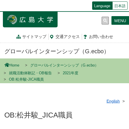
メ
Language
日本語
イ
ン
MENU
コ
ン
テ
サイトマップ
交通
アクセス
お問
い
合
わ
せ
ン
ツ
グローバルインターンシップ（G.ecbo）
に
移
動
Home
グローバルインターンシップ（G.ecbo）
就職活動体験記・OB報告
2021年度
OB:松井駿-JICA職員
English
OB:松井駿_JICA職員