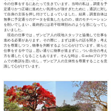
今の仕事をするにあたって生きています。当時の私は，調査を予
定通りかつ正確に進めたい気持ちが強すぎたために，通訳に対し
て自身の主張を押し付けてしまっていました。結果，調査自体は
無事に予定通りのデータを収集したものの，彼のモチベーション
を削いでしまい，最終的には若干喧嘩別れのような形になってし
まいました。
現在の仕事では，ザンビア人の現地スタッフと協働して仕事を
進める必要があります。その際に，まずは彼らの話を聞き，考え
方を尊重しつつ，物事を判断するように心がけています。彼らと
仕事をする中では，思い通りに物事が進まずに，つい自分の考え
方を通したくなることもあります。そんな時は，G.ecboプログラ
ムでの教訓を思い出し，ザンビア人の主体性を尊重することを意
識して心がけています。