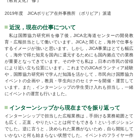
（教育文化） 修了
2019年度 JICAボリビア在外事務所 （ボリビア）派遣
近況，現在の仕事について
私は国際協力研究科を修了後，JICA北海道センターの開発教
育・広報担当として働いています。JICAと聞くと，海外で仕事を
するイメージが強いと思います。しかし，JICA事業はとても幅広
く，海外で得た知見を国内に還元するためにも国内拠点での業務
が重要となってきています。その中でも私は，日本の市民の皆様
により近い立ち位置にいます。これまでのJICAボランティア経験
や，国際協力研究科で学んだ知識を活かして，市民向け国際協力
イベントの企画や，教員・学生向けのセミナーを開催・運営して
います。また，インターンシップの学生受け入れも担当し，一緒
にイベントの運営も行いました。
インターンシップから現在までを振り返って
インターンシップで担当した広報業務は，手掛ける業務範囲とて
も広く，正直，やりたいことは何でもできる！というポジション
でした。逆に言うと，決められた業務がないため，自ら開拓して
いかないと何も始まらない状態でした。イベントのフライヤー作