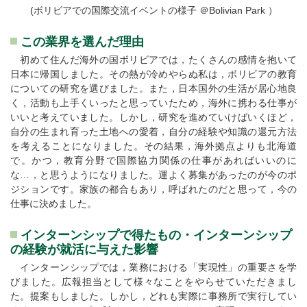
(ボリビアでの国際交流イベントの様子 ＠Bolivian Park ）
この業界を選んだ理由
初めて住んだ海外の国ボリビアでは，たくさんの感情を抱いて
日本に帰国しました。その熱が冷めやらぬ私は，ボリビアの教育
についての研究を選びました。また，日本国外の生活が居心地良
く，活動も上手くいったと思っていたため，海外に携わる仕事が
いいと考えていました。しかし，研究を進めていけばいくほど，
自分の生まれ育った土地への愛着，自分の経験や知識の還元方法
を考えることになりました。その結果，海外拠点よりも北海道
で。かつ，教育分野で国際協力関係の仕事があればいいのに
な…，と思うようになりました。運よく募集があったのが今のポ
ジションです。家族の都合もあり，呼ばれたのだと思って，今の
仕事に決めました。
インターンシップで得たもの・インターンシップ
の経験が就活に与えた影響
インターンシップでは，業務における「実現性」の重要さを学
びました。広報担当として様々なことをやらせていただきまし
た。提案もしました。しかし，どれも実際に事務所で実行してい