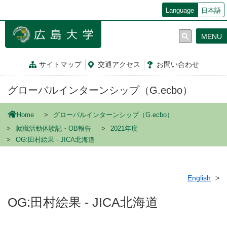
メ
Language
日本語
イ
ン
MENU
コ
ン
テ
サイトマップ
交通
アクセス
お問
い
合
わ
せ
ン
ツ
グローバルインターンシップ（G.ecbo）
に
移
動
Home
グローバルインターンシップ（G.ecbo）
就職活動体験記・OB報告
2021年度
OG:田村絵果 - JICA北海道
English
OG:田村絵果 - JICA北海道